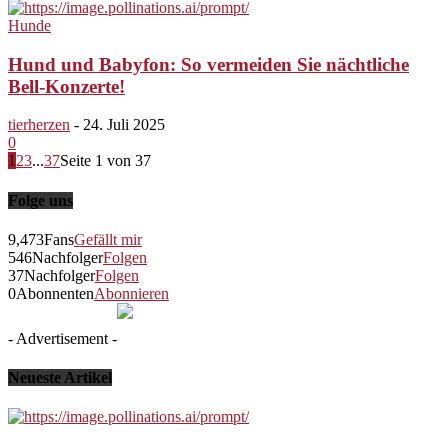
Hunde
Hund und Babyfon: So vermeiden Sie nächtliche
Bell-Konzerte!
tierherzen
-
24. Juli 2025
0
1
2
3
...
37
Seite 1 von 37
Folge uns
9,473
Fans
Gefällt mir
546
Nachfolger
Folgen
37
Nachfolger
Folgen
0
Abonnenten
Abonnieren
- Advertisement -
Neueste Artikel