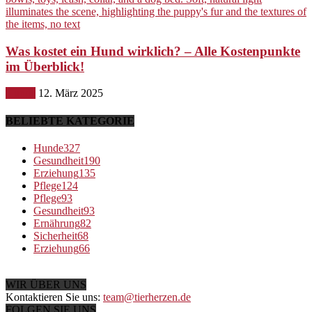
Was kostet ein Hund wirklich? – Alle Kostenpunkte
im Überblick!
Hunde
12. März 2025
BELIEBTE KATEGORIE
Hunde
327
Gesundheit
190
Erziehung
135
Pflege
124
Pflege
93
Gesundheit
93
Ernährung
82
Sicherheit
68
Erziehung
66
WIR ÜBER UNS
Kontaktieren Sie uns:
team@tierherzen.de
FOLGEN SIE UNS