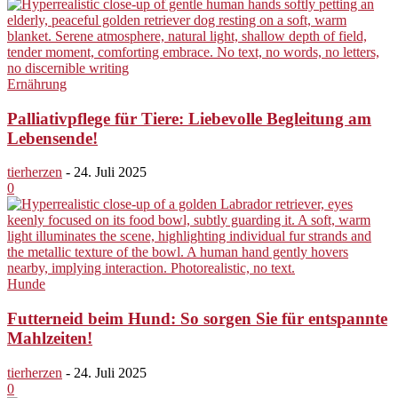
Ernährung
Palliativpflege für Tiere: Liebevolle Begleitung am
Lebensende!
tierherzen
-
24. Juli 2025
0
Hunde
Futterneid beim Hund: So sorgen Sie für entspannte
Mahlzeiten!
tierherzen
-
24. Juli 2025
0