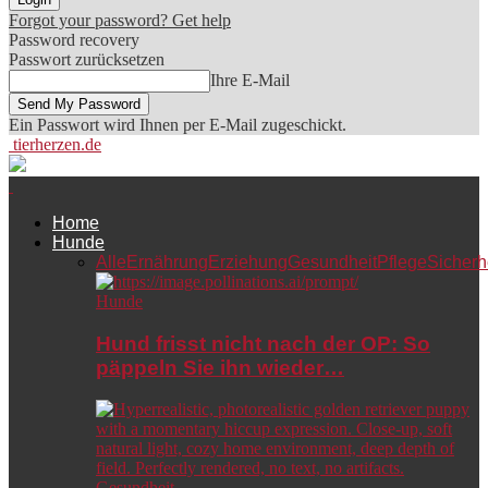
Forgot your password? Get help
Password recovery
Passwort zurücksetzen
Ihre E-Mail
Ein Passwort wird Ihnen per E-Mail zugeschickt.
tierherzen.de
Home
Hunde
Alle
Ernährung
Erziehung
Gesundheit
Pflege
Sicherh
Hunde
Hund frisst nicht nach der OP: So
päppeln Sie ihn wieder…
Gesundheit