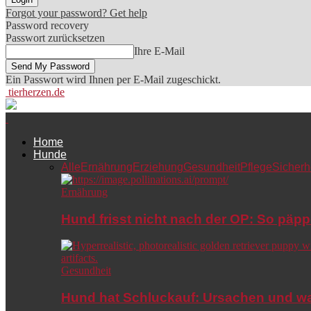
Forgot your password? Get help
Password recovery
Passwort zurücksetzen
Ihre E-Mail
Ein Passwort wird Ihnen per E-Mail zugeschickt.
tierherzen.de
Home
Hunde
Alle
Ernährung
Erziehung
Gesundheit
Pflege
Sicherh
Ernährung
Hund frisst nicht nach der OP: So päpp
Gesundheit
Hund hat Schluckauf: Ursachen und wa