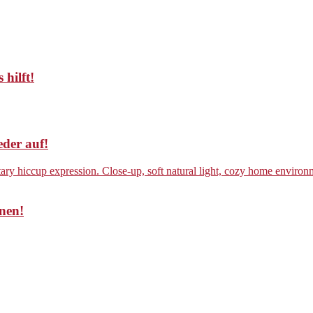
 hilft!
eder auf!
nen!