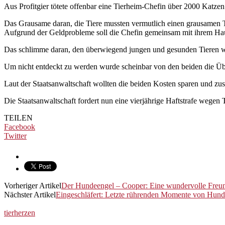
Aus Profitgier tötete offenbar eine Tierheim-Chefin über 2000 Katz
Das Grausame daran, die Tiere mussten vermutlich einen grausamen T
Aufgrund der Geldprobleme soll die Chefin gemeinsam mit ihrem Haus
Das schlimme daran, den überwiegend jungen und gesunden Tieren wu
Um nicht entdeckt zu werden wurde scheinbar von den beiden die Üb
Laut der Staatsanwaltschaft wollten die beiden Kosten sparen und zusä
Die Staatsanwaltschaft fordert nun eine vierjährige Haftstrafe wegen 
TEILEN
Facebook
Twitter
Vorheriger Artikel
Der Hundeengel – Cooper: Eine wundervolle Freun
Nächster Artikel
Eingeschläfert: Letzte rührenden Momente von Hun
tierherzen