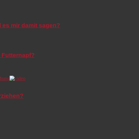
l es mir damit sagen?
 Futternapf?
rziehen?