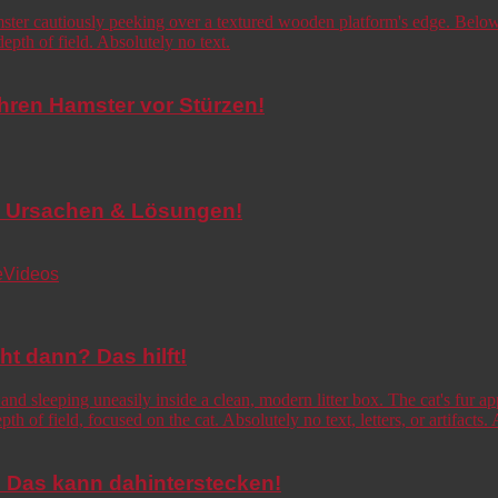
Ihren Hamster vor Stürzen!
de! Ursachen & Lösungen!
e
Videos
cht dann? Das hilft!
o! Das kann dahinterstecken!