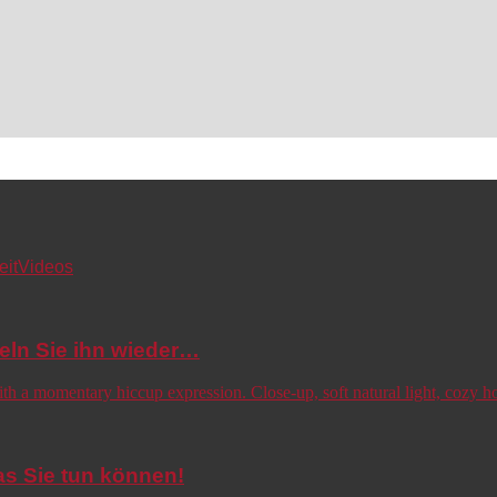
eit
Videos
eln Sie ihn wieder…
s Sie tun können!