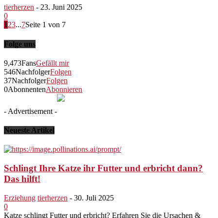
tierherzen
-
23. Juni 2025
0
1
2
3
...
7
Seite 1 von 7
Folge uns
9,473
Fans
Gefällt mir
546
Nachfolger
Folgen
37
Nachfolger
Folgen
0
Abonnenten
Abonnieren
- Advertisement -
Neueste Artikel
Schlingt Ihre Katze ihr Futter und erbricht dann?
Das hilft!
Erziehung
tierherzen
-
30. Juli 2025
0
Katze schlingt Futter und erbricht? Erfahren Sie die Ursachen &