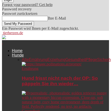
Forgot your password? Get help
Password recovery
Passwort zurücksetzen
Ihre E-Mail
Ein Passwort wird Ihnen per E-Mail zugeschickt.
tierherzen.de
Home
Hunde
Alle
Ernährung
Erziehung
Gesundheit
Pflege
Sicherh
Ernährung
Hund frisst nicht nach der OP: So
päppeln Sie ihn wieder…
Gesundheit