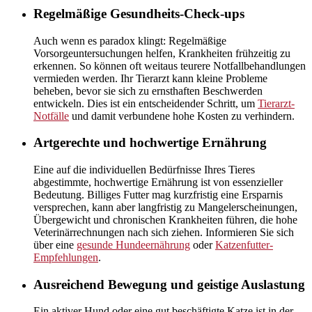
Regelmäßige Gesundheits-Check-ups
Auch wenn es paradox klingt: Regelmäßige
Vorsorgeuntersuchungen helfen, Krankheiten frühzeitig zu
erkennen. So können oft weitaus teurere Notfallbehandlungen
vermieden werden. Ihr Tierarzt kann kleine Probleme
beheben, bevor sie sich zu ernsthaften Beschwerden
entwickeln. Dies ist ein entscheidender Schritt, um
Tierarzt-
Notfälle
und damit verbundene hohe Kosten zu verhindern.
Artgerechte und hochwertige Ernährung
Eine auf die individuellen Bedürfnisse Ihres Tieres
abgestimmte, hochwertige Ernährung ist von essenzieller
Bedeutung. Billiges Futter mag kurzfristig eine Ersparnis
versprechen, kann aber langfristig zu Mangelerscheinungen,
Übergewicht und chronischen Krankheiten führen, die hohe
Veterinärrechnungen nach sich ziehen. Informieren Sie sich
über eine
gesunde Hundeernährung
oder
Katzenfutter-
Empfehlungen
.
Ausreichend Bewegung und geistige Auslastung
Ein aktiver Hund oder eine gut beschäftigte Katze ist in der