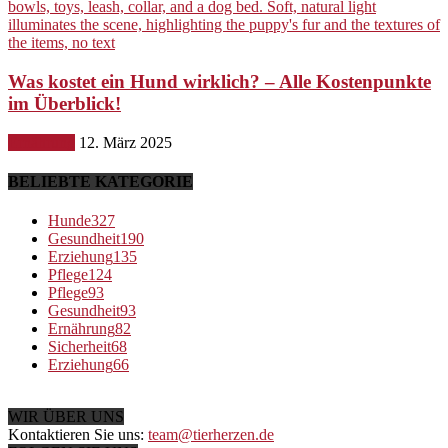
Was kostet ein Hund wirklich? – Alle Kostenpunkte
im Überblick!
Ernährung
12. März 2025
BELIEBTE KATEGORIE
Hunde
327
Gesundheit
190
Erziehung
135
Pflege
124
Pflege
93
Gesundheit
93
Ernährung
82
Sicherheit
68
Erziehung
66
WIR ÜBER UNS
Kontaktieren Sie uns:
team@tierherzen.de