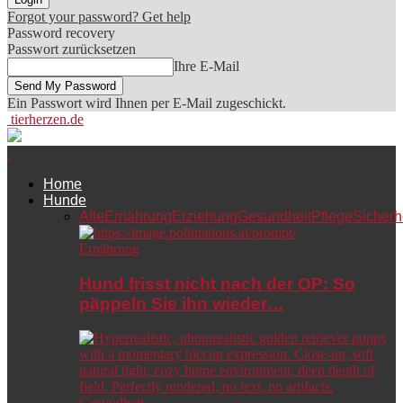
Forgot your password? Get help
Password recovery
Passwort zurücksetzen
Ihre E-Mail
Ein Passwort wird Ihnen per E-Mail zugeschickt.
tierherzen.de
Home
Hunde
Alle
Ernährung
Erziehung
Gesundheit
Pflege
Sicherh
Ernährung
Hund frisst nicht nach der OP: So
päppeln Sie ihn wieder…
Gesundheit