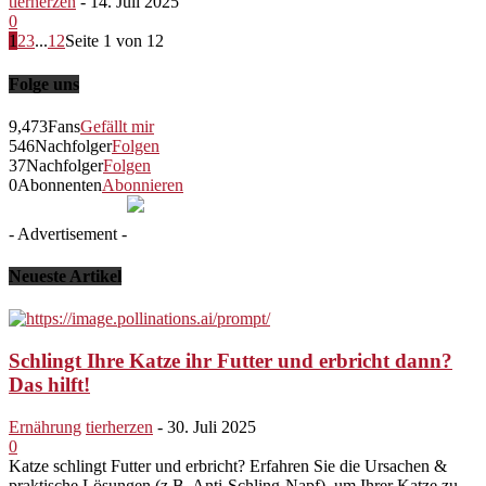
tierherzen
-
14. Juli 2025
0
1
2
3
...
12
Seite 1 von 12
Folge uns
9,473
Fans
Gefällt mir
546
Nachfolger
Folgen
37
Nachfolger
Folgen
0
Abonnenten
Abonnieren
- Advertisement -
Neueste Artikel
Schlingt Ihre Katze ihr Futter und erbricht dann?
Das hilft!
Ernährung
tierherzen
-
30. Juli 2025
0
Katze schlingt Futter und erbricht? Erfahren Sie die Ursachen &
praktische Lösungen (z.B. Anti-Schling-Napf), um Ihrer Katze zu