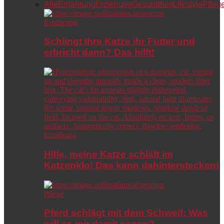
Alle
Ernährung
Erziehung
Gesundheit
Lifestyle
Pfleg
Ernährung
Schlingt Ihre Katze ihr Futter und
erbricht dann? Das hilft!
Erziehung
Hilfe, meine Katze schläft im
Katzenklo! Das kann dahinterstecken!
Pflege
Pferd schlägt mit dem Schweif: Was
will es mir damit sagen?