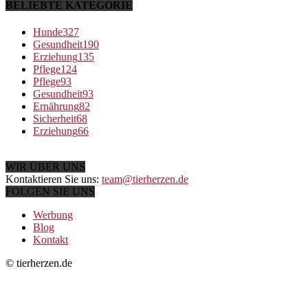
BELIEBTE KATEGORIE
Hunde
327
Gesundheit
190
Erziehung
135
Pflege
124
Pflege
93
Gesundheit
93
Ernährung
82
Sicherheit
68
Erziehung
66
WIR ÜBER UNS
Kontaktieren Sie uns:
team@tierherzen.de
FOLGEN SIE UNS
Werbung
Blog
Kontakt
© tierherzen.de