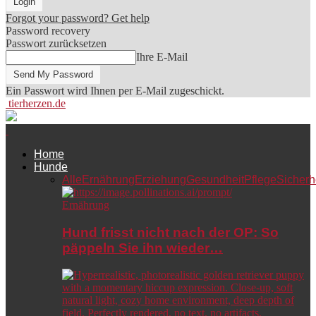
Forgot your password? Get help
Password recovery
Passwort zurücksetzen
Ihre E-Mail
Ein Passwort wird Ihnen per E-Mail zugeschickt.
tierherzen.de
Home
Hunde
Alle
Ernährung
Erziehung
Gesundheit
Pflege
Sicherh
Ernährung
Hund frisst nicht nach der OP: So
päppeln Sie ihn wieder…