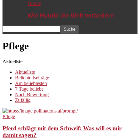
Hunde
Wie Hunde die Welt verändern
Pflege
Aktuellste
Aktuellste
Beliebte Beiträge
Am beliebtesten
7 Tage beliebt
Nach Bewertung
Zufällig
Pflege
Pferd schlägt mit dem Schweif: Was will es mir
damit sagen?