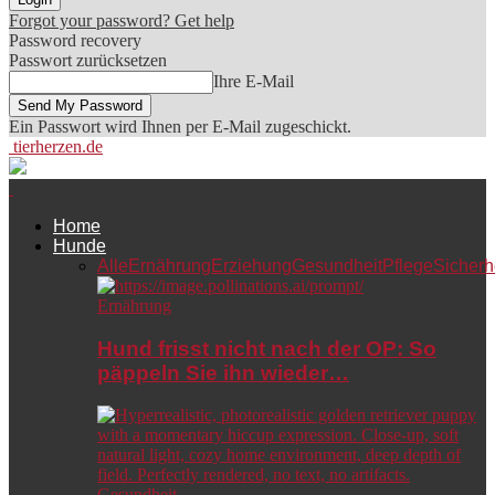
Forgot your password? Get help
Password recovery
Passwort zurücksetzen
Ihre E-Mail
Ein Passwort wird Ihnen per E-Mail zugeschickt.
tierherzen.de
Home
Hunde
Alle
Ernährung
Erziehung
Gesundheit
Pflege
Sicherh
Ernährung
Hund frisst nicht nach der OP: So
päppeln Sie ihn wieder…
Gesundheit