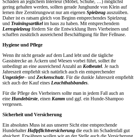
Schäden an jeglichem Interieur (Möbel, Schuhe, …) möglichst
gering gehalten werden, sollten gerade Junghunde von Klein auf
lernen ihre Zerstörungswut nur am eigenen
Spielzeug
auszuüben.
Daher ist es ratsam gleich von Beginn entsprechendes Spielzeug
und
Trainingsartikel
im haus zu haben. Mit entsprechendem
Lernspielzeug
fördern Sie die Entwicklung Ihres Vierbeiners und
schaffen zusätzlich ausreichend Beschäftigung für Ihre Fellnase.
Hygiene und Pflege
Wenn ihr nicht gerade auf dem Land lebt und die tägliche
Gassistrecke an Äckern und Wiesen vorbei führt, solltet ihr
unbedingt an eine ausreichend Anzahl an
Kotbeutel
. Je nach
Jahreszeit empfiehlt sich natürlich auch ein entsprechender
Ungeziefer
– und
Zeckenschutz
. Für die dunkle Jahreszeit empfiehlt
sich auch der Kauf eines
Leuchthalsbandes
.
Für die Pflege des Vierbeiners sollte man in jedem Fall auch an
eine
Hundebürste
, einen
Kamm
und ggf. ein Hunde-Shampoo
vergessen.
Sicherheit und Versicherung
Ein absolutes Muss ist aus unserer Sicht eine entsprechende
Hundehalter
Haftpflichtversicherung
die euch im Schadenfall gut
absichert. Erwähnen wollen wir an der Stelle auch die Versicherung