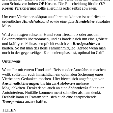
zum Schutz vor hohen OP Kosten. Die Entscheidung für die
OP-
Kosten Versicherung
sollte allerdings jeder selbst abwägen.
Um euer Vierbeiner adäquat ausführen zu können ist natürlich an
ordentliches
Hundehalsband
sowie eine gute
Hundeleine
absolutes
Muss.
Wird ein ausgewachsener Hund vom Tierschutz oder aus dem
Bekanntenkreis übernommen, und es handelt sich um eine größere
und kräftigere Fellnase empfiehlt es sich ein
Brustgeschirr
zu
kaufen. So hat man das neue Familienmitglied, gerade wenn man
noch in der gegenseitigen Kennenlernphase ist, optimal im Griff
Unterwegs
Wenn Ihr mit eurem Hund auch Reisen oder Autofahrten machen
wollt, solltet ihr euch hinsichtlich ein optimalen Sicherung eures
Vierbeiners Gedanken machen. Hier bieten sich angefangen von
Anschnallsicherungen
bis hin zu
Autoboxen
mehrere
Möglichkeiten. Denkt dabei auch an eine
Schondecke
führ euer
Autointerieur. Notfälle kommen meist schneller als man denkt.
Deshalb kann es Ratsam sein, sich auch eine entsprechende
Transportbox
anzuschaffen.
TEILEN