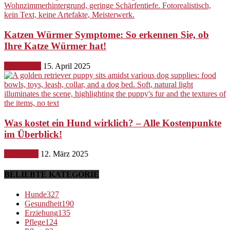
Katzen Würmer Symptome: So erkennen Sie, ob
Ihre Katze Würmer hat!
Gesundheit
15. April 2025
Was kostet ein Hund wirklich? – Alle Kostenpunkte
im Überblick!
Ernährung
12. März 2025
BELIEBTE KATEGORIE
Hunde
327
Gesundheit
190
Erziehung
135
Pflege
124