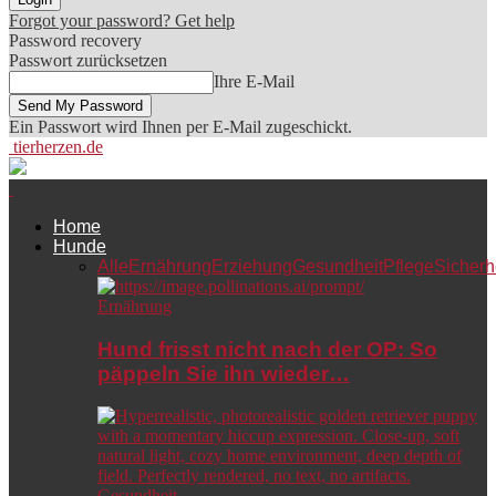
Forgot your password? Get help
Password recovery
Passwort zurücksetzen
Ihre E-Mail
Ein Passwort wird Ihnen per E-Mail zugeschickt.
tierherzen.de
Home
Hunde
Alle
Ernährung
Erziehung
Gesundheit
Pflege
Sicherh
Ernährung
Hund frisst nicht nach der OP: So
päppeln Sie ihn wieder…
Gesundheit