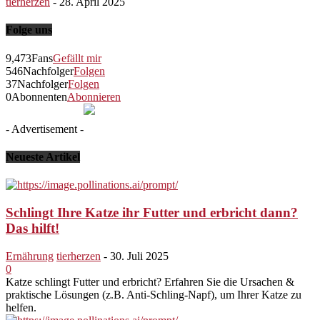
tierherzen
-
28. April 2025
Folge uns
9,473
Fans
Gefällt mir
546
Nachfolger
Folgen
37
Nachfolger
Folgen
0
Abonnenten
Abonnieren
- Advertisement -
Neueste Artikel
Schlingt Ihre Katze ihr Futter und erbricht dann?
Das hilft!
Ernährung
tierherzen
-
30. Juli 2025
0
Katze schlingt Futter und erbricht? Erfahren Sie die Ursachen &
praktische Lösungen (z.B. Anti-Schling-Napf), um Ihrer Katze zu
helfen.