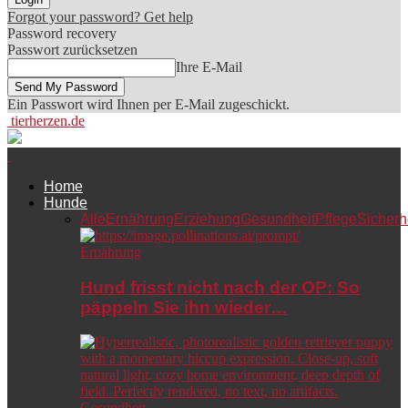
Forgot your password? Get help
Password recovery
Passwort zurücksetzen
Ihre E-Mail
Ein Passwort wird Ihnen per E-Mail zugeschickt.
tierherzen.de
Home
Hunde
Alle
Ernährung
Erziehung
Gesundheit
Pflege
Sicherh
Ernährung
Hund frisst nicht nach der OP: So
päppeln Sie ihn wieder…
Gesundheit