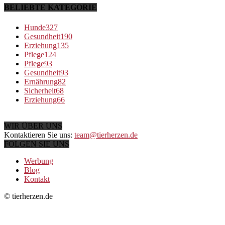
BELIEBTE KATEGORIE
Hunde
327
Gesundheit
190
Erziehung
135
Pflege
124
Pflege
93
Gesundheit
93
Ernährung
82
Sicherheit
68
Erziehung
66
WIR ÜBER UNS
Kontaktieren Sie uns:
team@tierherzen.de
FOLGEN SIE UNS
Werbung
Blog
Kontakt
© tierherzen.de