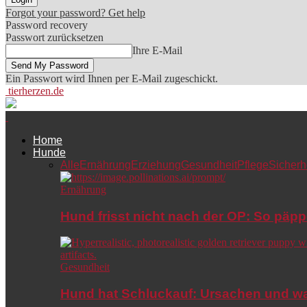
Forgot your password? Get help
Password recovery
Passwort zurücksetzen
Ihre E-Mail
Ein Passwort wird Ihnen per E-Mail zugeschickt.
tierherzen.de
Home
Hunde
Alle
Ernährung
Erziehung
Gesundheit
Pflege
Sicherh
Ernährung
Hund frisst nicht nach der OP: So päpp
Gesundheit
Hund hat Schluckauf: Ursachen und wa