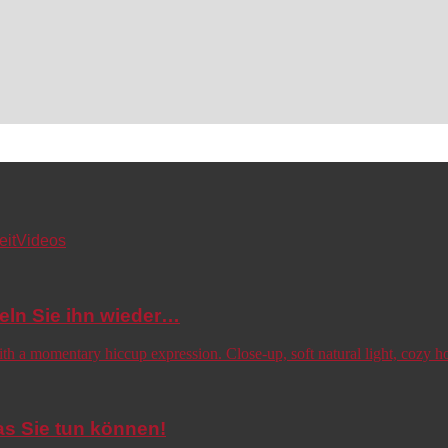
eit
Videos
eln Sie ihn wieder…
s Sie tun können!