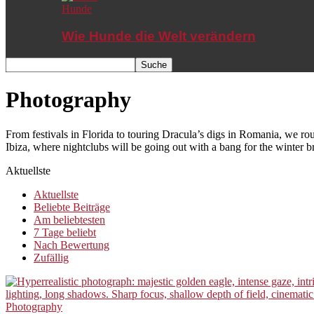
Hunde
Wie Hunde die Welt verändern
Photography
From festivals in Florida to touring Dracula’s digs in Romania, we rou
Ibiza, where nightclubs will be going out with a bang for the winter br
Aktuellste
Aktuellste
Beliebte Beiträge
Am beliebtesten
7 Tage beliebt
Nach Bewertung
Zufällig
Photography