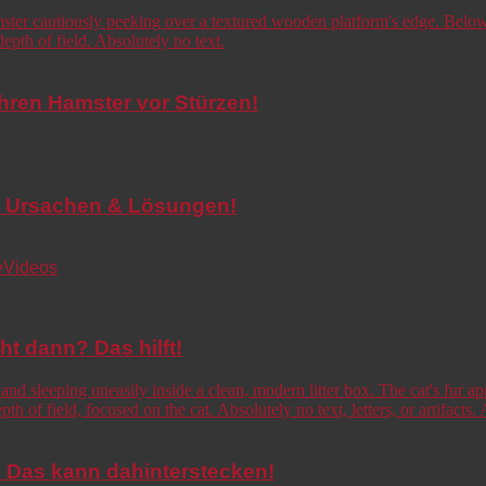
Ihren Hamster vor Stürzen!
de! Ursachen & Lösungen!
e
Videos
cht dann? Das hilft!
o! Das kann dahinterstecken!