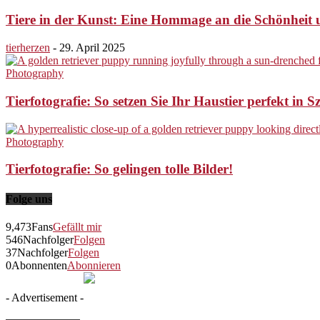
Tiere in der Kunst: Eine Hommage an die Schönheit un
tierherzen
-
29. April 2025
Photography
Tierfotografie: So setzen Sie Ihr Haustier perfekt in S
Photography
Tierfotografie: So gelingen tolle Bilder!
Folge uns
9,473
Fans
Gefällt mir
546
Nachfolger
Folgen
37
Nachfolger
Folgen
0
Abonnenten
Abonnieren
- Advertisement -