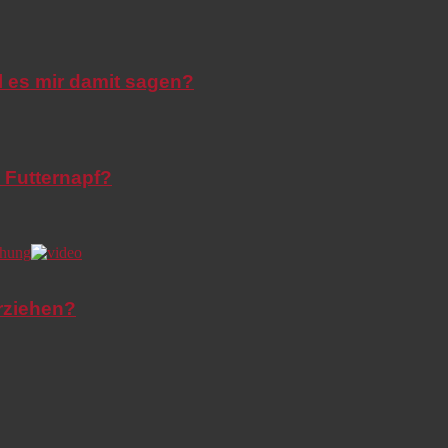
l es mir damit sagen?
 Futternapf?
rziehen?