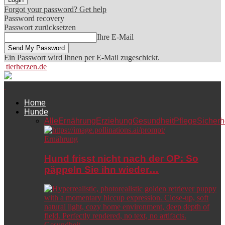
Forgot your password? Get help
Password recovery
Passwort zurücksetzen
Ihre E-Mail
Ein Passwort wird Ihnen per E-Mail zugeschickt.
tierherzen.de
Home
Hunde
Alle
Ernährung
Erziehung
Gesundheit
Pflege
Sicherh
Ernährung
Hund frisst nicht nach der OP: So
päppeln Sie ihn wieder…
Gesundheit