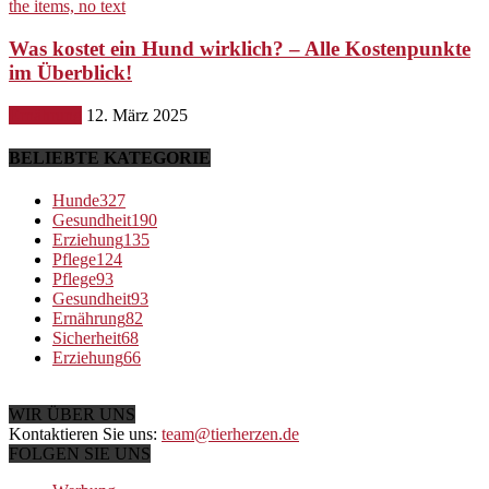
Was kostet ein Hund wirklich? – Alle Kostenpunkte
im Überblick!
Ernährung
12. März 2025
BELIEBTE KATEGORIE
Hunde
327
Gesundheit
190
Erziehung
135
Pflege
124
Pflege
93
Gesundheit
93
Ernährung
82
Sicherheit
68
Erziehung
66
WIR ÜBER UNS
Kontaktieren Sie uns:
team@tierherzen.de
FOLGEN SIE UNS