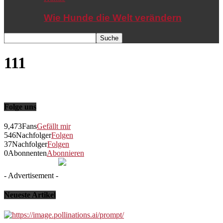
Wie Hunde die Welt verändern
111
Folge uns
9,473
Fans
Gefällt mir
546
Nachfolger
Folgen
37
Nachfolger
Folgen
0
Abonnenten
Abonnieren
- Advertisement -
Neueste Artikel