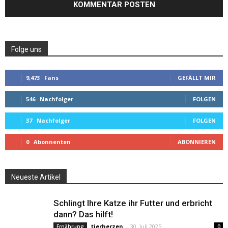
Folge uns
9,473
Fans
GEFÄLLT MIR
546
Nachfolger
FOLGEN
37
Nachfolger
FOLGEN
0
Abonnenten
ABONNIEREN
Neueste Artikel
Schlingt Ihre Katze ihr Futter und erbricht
dann? Das hilft!
tierherzen
-
30. Juli 2025
Ernährung
0