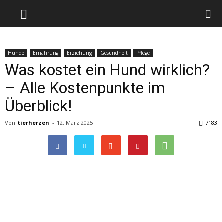
Hunde
Ernährung
Erziehung
Gesundheit
Pflege
Was kostet ein Hund wirklich?
– Alle Kostenpunkte im
Überblick!
Von
tierherzen
-
12. März 2025
7183