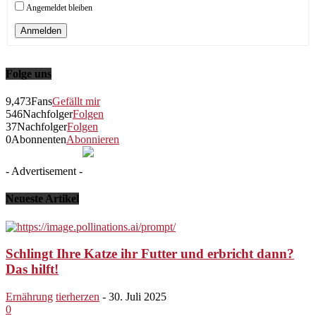
Angemeldet bleiben
Anmelden
Folge uns
9,473
Fans
Gefällt mir
546
Nachfolger
Folgen
37
Nachfolger
Folgen
0
Abonnenten
Abonnieren
- Advertisement -
Neueste Artikel
Schlingt Ihre Katze ihr Futter und erbricht dann?
Das hilft!
Ernährung
tierherzen
-
30. Juli 2025
0