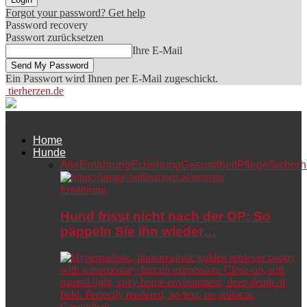
Forgot your password? Get help
Password recovery
Passwort zurücksetzen
Ihre E-Mail
Ein Passwort wird Ihnen per E-Mail zugeschickt.
tierherzen.de
Home
Hunde
Alle
Ernährung
Erziehung
Gesundheit
Pflege
Sicherh
Ernährung
Hund frisst nicht nach der OP: So
päppeln Sie ihn wieder…
Gesundheit