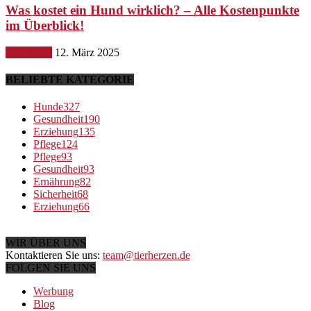
Was kostet ein Hund wirklich? – Alle Kostenpunkte
im Überblick!
Ernährung
12. März 2025
BELIEBTE KATEGORIE
Hunde
327
Gesundheit
190
Erziehung
135
Pflege
124
Pflege
93
Gesundheit
93
Ernährung
82
Sicherheit
68
Erziehung
66
WIR ÜBER UNS
Kontaktieren Sie uns:
team@tierherzen.de
FOLGEN SIE UNS
Werbung
Blog