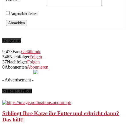
Passwort:
Angemeldet bleiben
Anmelden
Folge uns
9,473
Fans
Gefällt mir
546
Nachfolger
Folgen
37
Nachfolger
Folgen
0
Abonnenten
Abonnieren
- Advertisement -
Neueste Artikel
Schlingt Ihre Katze ihr Futter und erbricht dann?
Das hilft!