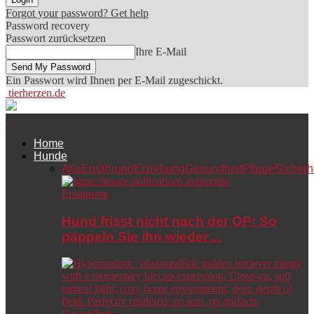
Forgot your password? Get help
Password recovery
Passwort zurücksetzen
Ihre E-Mail
Ein Passwort wird Ihnen per E-Mail zugeschickt.
tierherzen.de
Home
Hunde
Alle
Ernährung
Erziehung
Gesundheit
Pflege
Sicherh
Ernährung
Hund frisst nicht nach der OP: So
päppeln Sie ihn wieder…
Gesundheit