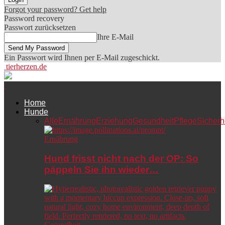
Forgot your password? Get help
Password recovery
Passwort zurücksetzen
Ihre E-Mail
Ein Passwort wird Ihnen per E-Mail zugeschickt.
tierherzen.de
Home
Hunde
Alle
Ernährung
Erziehung
Gesundheit
Pflege
Sicherh
Ernährung
Hund frisst nicht nach der OP: So
päppeln Sie ihn wieder…
Gesundheit