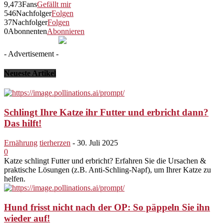
9,473
Fans
Gefällt mir
546
Nachfolger
Folgen
37
Nachfolger
Folgen
0
Abonnenten
Abonnieren
- Advertisement -
Neueste Artikel
Schlingt Ihre Katze ihr Futter und erbricht dann?
Das hilft!
Ernährung
tierherzen
-
30. Juli 2025
0
Katze schlingt Futter und erbricht? Erfahren Sie die Ursachen &
praktische Lösungen (z.B. Anti-Schling-Napf), um Ihrer Katze zu
helfen.
Hund frisst nicht nach der OP: So päppeln Sie ihn
wieder auf!