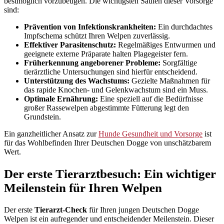
bestmöglich vorzubeugen. Die wichtigsten Säulen dieser Vorsorge
sind:
Prävention von Infektionskrankheiten:
Ein durchdachtes
Impfschema schützt Ihren Welpen zuverlässig.
Effektiver Parasitenschutz:
Regelmäßiges Entwurmen und
geeignete externe Präparate halten Plagegeister fern.
Früherkennung angeborener Probleme:
Sorgfältige
tierärztliche Untersuchungen sind hierfür entscheidend.
Unterstützung des Wachstums:
Gezielte Maßnahmen für
das rapide Knochen- und Gelenkwachstum sind ein Muss.
Optimale Ernährung:
Eine speziell auf die Bedürfnisse
großer Rassewelpen abgestimmte Fütterung legt den
Grundstein.
Ein ganzheitlicher Ansatz zur
Hunde Gesundheit und Vorsorge
ist
für das Wohlbefinden Ihrer Deutschen Dogge von unschätzbarem
Wert.
Der erste Tierarztbesuch: Ein wichtiger
Meilenstein für Ihren Welpen
Der erste
Tierarzt-Check
für Ihren jungen Deutschen Dogge
Welpen ist ein aufregender und entscheidender Meilenstein. Dieser