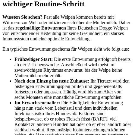
wichtiger Routine-Schritt
Wussten Sie schon?
Fast alle Welpen kommen bereits mit
Würmern zur Welt oder infizieren sich über die Muttermilch. Daher
ist das
regelmäßige Entwurmen
Ihres Deutschen Dogge Welpen
von entscheidender Bedeutung für seine Gesundheit, ein starkes
Immunsystem und eine optimale Entwicklung.
Ein typisches Entwurmungsschema für Welpen sieht wie folgt aus:
Frühzeitiger Start:
Die erste Entwurmung erfolgt oft bereits
ab der 2. Lebenswoche. Anschließend wird meist im
zweiwöchigen Rhythmus entwurmt, bis der Welpe keine
Muttermilch mehr erhält.
Nach dem Einzug ins neue Zuhause:
Ihr Tierarzt wird den
bisherigen Entwurmungsplan prüfen und gegebenenfalls
fortsetzen oder anpassen. Häufig wird bis zum Alter von
sechs Monaten eine monatliche Entwurmung empfohlen.
Im Erwachsenenalter:
Die Häufigkeit der Entwurmung
hängt nun stark vom Lebensstil und dem individuellen
Infektionsrisiko Ihres Hundes ab. Faktoren sind
beispielsweise, ob er rohes Fleisch frisst (BARF), viel
Kontakt zu anderen Hunden hat oder ob er eher ländlich oder
städtisch wohnt. Regelmäßige Kotuntersuchungen können