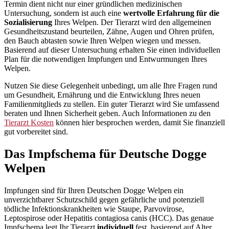
Termin dient nicht nur einer gründlichen medizinischen
Untersuchung, sondern ist auch eine
wertvolle Erfahrung für die
Sozialisierung
Ihres Welpen. Der Tierarzt wird den allgemeinen
Gesundheitszustand beurteilen, Zähne, Augen und Ohren prüfen,
den Bauch abtasten sowie Ihren Welpen wiegen und messen.
Basierend auf dieser Untersuchung erhalten Sie einen individuellen
Plan für die notwendigen Impfungen und Entwurmungen Ihres
Welpen.
Nutzen Sie diese Gelegenheit unbedingt, um alle Ihre Fragen rund
um Gesundheit, Ernährung und die Entwicklung Ihres neuen
Familienmitglieds zu stellen. Ein guter Tierarzt wird Sie umfassend
beraten und Ihnen Sicherheit geben. Auch Informationen zu den
Tierarzt Kosten
können hier besprochen werden, damit Sie finanziell
gut vorbereitet sind.
Das Impfschema für Deutsche Dogge
Welpen
Impfungen sind für Ihren Deutschen Dogge Welpen ein
unverzichtbarer Schutzschild gegen gefährliche und potenziell
tödliche Infektionskrankheiten wie Staupe, Parvovirose,
Leptospirose oder Hepatitis contagiosa canis (HCC). Das genaue
Impfschema legt Ihr Tierarzt
individuell
fest, basierend auf Alter,