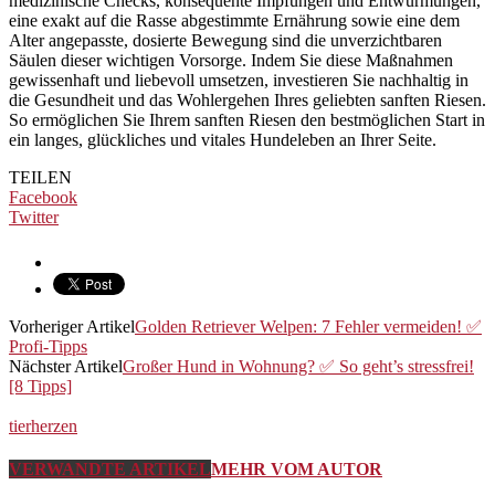
medizinische Checks, konsequente Impfungen und Entwurmungen,
eine exakt auf die Rasse abgestimmte Ernährung sowie eine dem
Alter angepasste, dosierte Bewegung sind die unverzichtbaren
Säulen dieser wichtigen Vorsorge. Indem Sie diese Maßnahmen
gewissenhaft und liebevoll umsetzen, investieren Sie nachhaltig in
die Gesundheit und das Wohlergehen Ihres geliebten sanften Riesen.
So ermöglichen Sie Ihrem sanften Riesen den bestmöglichen Start in
ein langes, glückliches und vitales Hundeleben an Ihrer Seite.
TEILEN
Facebook
Twitter
Vorheriger Artikel
Golden Retriever Welpen: 7 Fehler vermeiden! ✅
Profi-Tipps
Nächster Artikel
Großer Hund in Wohnung? ✅ So geht’s stressfrei!
[8 Tipps]
tierherzen
VERWANDTE ARTIKEL
MEHR VOM AUTOR