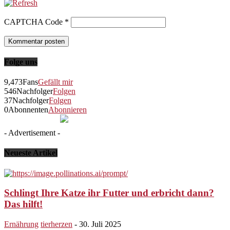
CAPTCHA Code
*
Folge uns
9,473
Fans
Gefällt mir
546
Nachfolger
Folgen
37
Nachfolger
Folgen
0
Abonnenten
Abonnieren
- Advertisement -
Neueste Artikel
Schlingt Ihre Katze ihr Futter und erbricht dann?
Das hilft!
Ernährung
tierherzen
-
30. Juli 2025