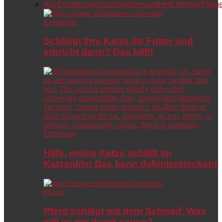
Alle
Ernährung
Erziehung
Gesundheit
Lifestyle
Pfleg
Ernährung
Schlingt Ihre Katze ihr Futter und
erbricht dann? Das hilft!
Erziehung
Hilfe, meine Katze schläft im
Katzenklo! Das kann dahinterstecken!
Pferde
Pferd schlägt mit dem Schweif: Was
will es mir damit sagen?