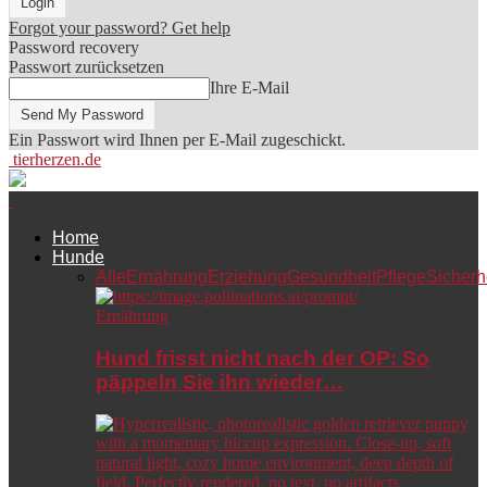
Forgot your password? Get help
Password recovery
Passwort zurücksetzen
Ihre E-Mail
Ein Passwort wird Ihnen per E-Mail zugeschickt.
tierherzen.de
Home
Hunde
Alle
Ernährung
Erziehung
Gesundheit
Pflege
Sicherh
Ernährung
Hund frisst nicht nach der OP: So
päppeln Sie ihn wieder…