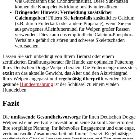
wie Glucosamin und Chondroitinsulfat. Diese Substanzen
können die Knorpelentwicklung positiv unterstützen.
Dringender Hinweis: Vermeidung zusätzlicher
Calciumgaben!
Füttern Sie
keinesfalls
zusätzliches Calcium
(z.B. durch Futterkalk oder andere Präparate), wenn Sie ein
ausgewogenes Alleinfuttermittel für Welpen großer Rassen
verwenden. Dies kann das empfindliche Calcium-Phosphor-
Verhältnis gefährlich stören und schwere Skelettschäden
verursachen.
Lassen Sie sich unbedingt von Ihrem Tierarzt oder einem
zertifizierten Ernährungsberater für Hunde zur optimalen Fütterung
Ihres Deutschen Dogge Welpen beraten. Die Futtermenge muss stets
exakt
an das aktuelle Gewicht, das Alter und den Aktivitätsgrad
Ihres Welpen angepasst und
regelmäßig überprüft
werden. Eine
gesunde
Hundeernährung
ist der Schlüssel zu einem vitalen
Hundeleben.
Fazit
Die
umfassende Gesundheitsvorsorge
für Ihren Deutschen Dogge
Welpen ist eine wertvolle Investition in seine Zukunft. Sie erfordert
Ihre sorgfältige Planung, Ihr liebevolles Engagement und eine enge,
vertrauensvolle Zusammenarbeit mit Ihrem Tierarzt. Regelmäßige