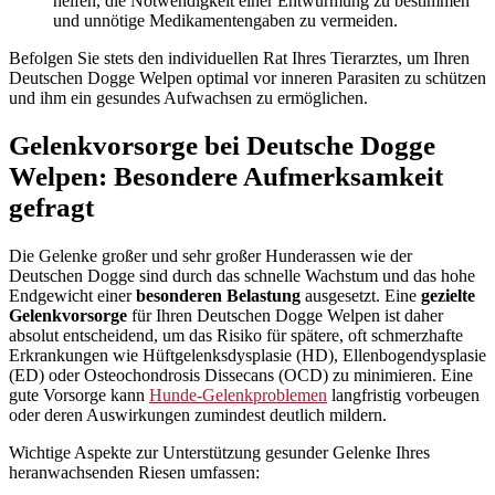
helfen, die Notwendigkeit einer Entwurmung zu bestimmen
und unnötige Medikamentengaben zu vermeiden.
Befolgen Sie stets den individuellen Rat Ihres Tierarztes, um Ihren
Deutschen Dogge Welpen optimal vor inneren Parasiten zu schützen
und ihm ein gesundes Aufwachsen zu ermöglichen.
Gelenkvorsorge bei Deutsche Dogge
Welpen: Besondere Aufmerksamkeit
gefragt
Die Gelenke großer und sehr großer Hunderassen wie der
Deutschen Dogge sind durch das schnelle Wachstum und das hohe
Endgewicht einer
besonderen Belastung
ausgesetzt. Eine
gezielte
Gelenkvorsorge
für Ihren Deutschen Dogge Welpen ist daher
absolut entscheidend, um das Risiko für spätere, oft schmerzhafte
Erkrankungen wie Hüftgelenksdysplasie (HD), Ellenbogendysplasie
(ED) oder Osteochondrosis Dissecans (OCD) zu minimieren. Eine
gute Vorsorge kann
Hunde-Gelenkproblemen
langfristig vorbeugen
oder deren Auswirkungen zumindest deutlich mildern.
Wichtige Aspekte zur Unterstützung gesunder Gelenke Ihres
heranwachsenden Riesen umfassen: