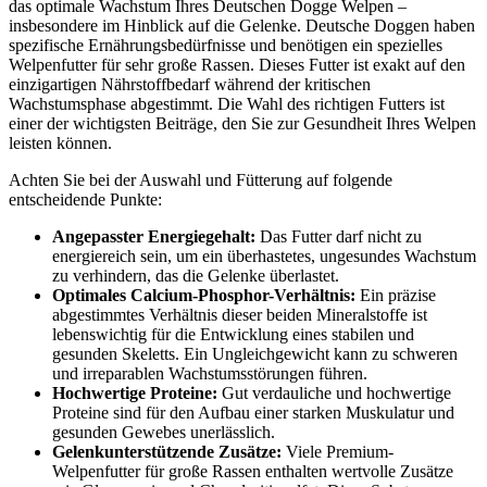
das optimale Wachstum Ihres Deutschen Dogge Welpen –
insbesondere im Hinblick auf die Gelenke. Deutsche Doggen haben
spezifische Ernährungsbedürfnisse und benötigen ein spezielles
Welpenfutter für sehr große Rassen. Dieses Futter ist exakt auf den
einzigartigen Nährstoffbedarf während der kritischen
Wachstumsphase abgestimmt. Die Wahl des richtigen Futters ist
einer der wichtigsten Beiträge, den Sie zur Gesundheit Ihres Welpen
leisten können.
Achten Sie bei der Auswahl und Fütterung auf folgende
entscheidende Punkte:
Angepasster Energiegehalt:
Das Futter darf nicht zu
energiereich sein, um ein überhastetes, ungesundes Wachstum
zu verhindern, das die Gelenke überlastet.
Optimales Calcium-Phosphor-Verhältnis:
Ein präzise
abgestimmtes Verhältnis dieser beiden Mineralstoffe ist
lebenswichtig für die Entwicklung eines stabilen und
gesunden Skeletts. Ein Ungleichgewicht kann zu schweren
und irreparablen Wachstumsstörungen führen.
Hochwertige Proteine:
Gut verdauliche und hochwertige
Proteine sind für den Aufbau einer starken Muskulatur und
gesunden Gewebes unerlässlich.
Gelenkunterstützende Zusätze:
Viele Premium-
Welpenfutter für große Rassen enthalten wertvolle Zusätze