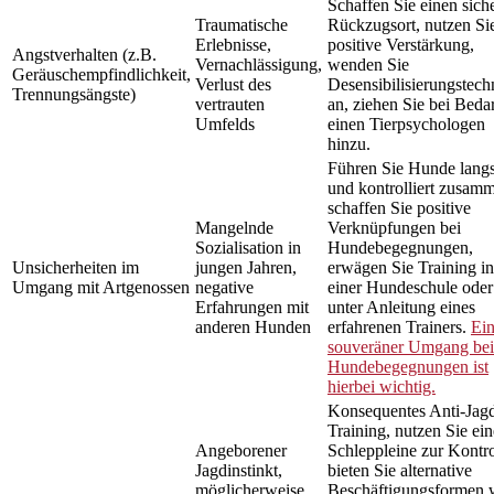
Schaffen Sie einen sich
Traumatische
Rückzugsort, nutzen Si
Erlebnisse,
positive Verstärkung,
Angstverhalten (z.B.
Vernachlässigung,
wenden Sie
Geräuschempfindlichkeit,
Verlust des
Desensibilisierungstech
Trennungsängste)
vertrauten
an, ziehen Sie bei Beda
Umfelds
einen Tierpsychologen
hinzu.
Führen Sie Hunde lang
und kontrolliert zusam
schaffen Sie positive
Mangelnde
Verknüpfungen bei
Sozialisation in
Hundebegegnungen,
Unsicherheiten im
jungen Jahren,
erwägen Sie Training in
Umgang mit Artgenossen
negative
einer Hundeschule oder
Erfahrungen mit
unter Anleitung eines
anderen Hunden
erfahrenen Trainers.
Ei
souveräner Umgang bei
Hundebegegnungen ist
hierbei wichtig.
Konsequentes Anti-Jag
Training, nutzen Sie ein
Angeborener
Schleppleine zur Kontro
Jagdinstinkt,
bieten Sie alternative
möglicherweise
Beschäftigungsformen 