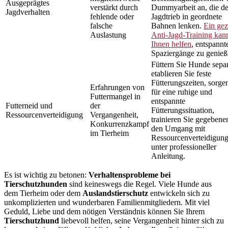
Ausgeprägtes
verstärkt durch
Dummyarbeit an, die d
Jagdverhalten
fehlende oder
Jagdtrieb in geordnete
falsche
Bahnen lenken.
Ein gez
Auslastung
Anti-Jagd-Training kan
Ihnen helfen
, entspannt
Spaziergänge zu genieß
Füttern Sie Hunde separ
etablieren Sie feste
Fütterungszeiten, sorge
Erfahrungen von
für eine ruhige und
Futtermangel in
entspannte
Futterneid und
der
Fütterungssituation,
Ressourcenverteidigung
Vergangenheit,
trainieren Sie gegebenen
Konkurrenzkampf
den Umgang mit
im Tierheim
Ressourcenverteidigun
unter professioneller
Anleitung.
Es ist wichtig zu betonen:
Verhaltensprobleme bei
Tierschutzhunden
sind keineswegs die Regel. Viele Hunde aus
dem Tierheim oder dem
Auslandstierschutz
entwickeln sich zu
unkomplizierten und wunderbaren Familienmitgliedern. Mit viel
Geduld, Liebe und dem nötigen Verständnis können Sie Ihrem
Tierschutzhund
liebevoll helfen, seine Vergangenheit hinter sich zu