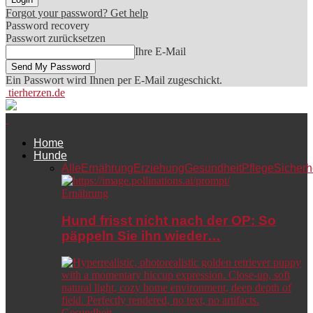
Forgot your password? Get help
Password recovery
Passwort zurücksetzen
Ihre E-Mail
Ein Passwort wird Ihnen per E-Mail zugeschickt.
tierherzen.de
Home
Hunde
Alle
Ernährung
Erziehung
Gesundheit
Pflege
Sicherh
Ernährung
Hund frisst nicht nach der OP: So
päppeln Sie ihn wieder…
Gesundheit