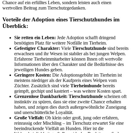
Chance auf ein erfülltes Leben, sondern leisten auch einen
wertvollen Beitrag zum Tierschutzgedanken.
Vorteile der Adoption eines Tierschutzhundes im
Überblick:
Sie retten ein Leben:
Jede Adoption schafft dringend
benötigten Platz für weitere Notfälle im Tierheim.
Gefestigter Charakter:
Viele
Tierschutzhunde
sind bereits
erwachsen und ihr Wesen ist stabiler als bei jungen Welpen.
Erfahrene Tierheimmitarbeiter können Ihnen oft wertvolle
Informationen über den Charakter und die Bedürfnisse des
jeweiligen Hundes geben.
Geringere Kosten:
Die Adoptionsgebühr im Tierheim ist
meistens niedriger als der Kaufpreis eines Welpen vom
Züchter. Zusätzlich sind viele
Tierheimhunde
bereits
geimpft, gechipt und kastriert – was weitere Kosten spart.
Grenzenlose Dankbarkeit:
Tierschutzhunde
scheinen oft
instinktiv zu spüren, dass sie eine zweite Chance erhalten
haben, und zeigen dies durch außergewöhnliche Zuneigung
und unerschütterliche Loyalität.
Große Vielfalt:
Ob klein oder groß, jung oder erfahren,
reinrassig oder Mischling – im Tierschutz erwartet Sie eine
beeindruckende Vielfalt an Hunden. Hier ist die