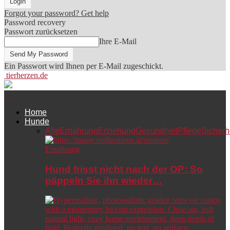
Forgot your password? Get help
Password recovery
Passwort zurücksetzen
Ihre E-Mail
Ein Passwort wird Ihnen per E-Mail zugeschickt.
tierherzen.de
Home
Hunde
Alle
Ernährung
Erziehung
Gesundheit
Pflege
Sicherh
Ernährung
Hund frisst nicht nach der OP: So
päppeln Sie ihn wieder…