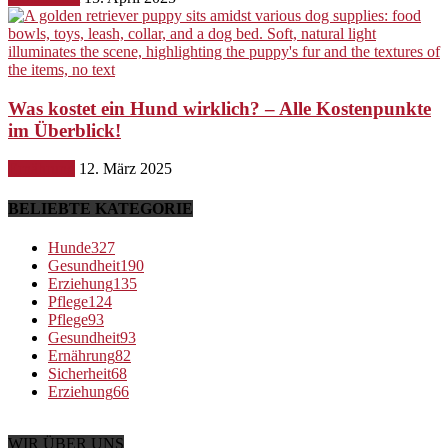
Was kostet ein Hund wirklich? – Alle Kostenpunkte
im Überblick!
Ernährung
12. März 2025
BELIEBTE KATEGORIE
Hunde
327
Gesundheit
190
Erziehung
135
Pflege
124
Pflege
93
Gesundheit
93
Ernährung
82
Sicherheit
68
Erziehung
66
WIR ÜBER UNS