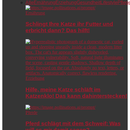
Alle
Ernährung
Erziehung
Gesundheit
Lifestyle
Pfleg
Ernährung
Schlingt Ihre Katze ihr Futter und
erbricht dann? Das hilft!
Erziehung
Hilfe, meine Katze schläft im
Katzenklo! Das kann dahinterstecken!
Pferde
Pferd schlägt mit dem Schweif: Was
will es mir damit sagen?