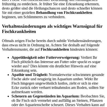
frühzeitig zu entdecken. Je früher Sie eine Erkrankung erkennen,
desto größer sind die Heilungschancen und desto schneller können
Sie mit einer gezielten
Behandlung von Fischkrankheiten
beginnen, um Schlimmeres zu verhindern.
Verhaltensänderungen als wichtiges Warnsignal für
Fischkrankheiten
Oftmals zeigen Fische bereits durch subtile Verhaltensänderungen,
dass etwas nicht in Ordnung ist. Achten Sie deshalb auf folgende
Verhaltensmuster, die auf
Fischkrankheiten
hindeuten können:
Appetitlosigkeit oder Futterverweigerung:
Verliert Ihr
Fisch plötzlich das Interesse am Futter oder spuckt es sogar
wieder aus? Dies könnte ein deutlicher Hinweis auf eine
Erkrankung sein.
Apathie und Trägheit:
Normalerweise schwimmen gesunde
Fische aktiv und neugierig im Aquarium umher. Wirkt Ihr
Fisch hingegen ungewöhnlich lustlos, zieht er sich in eine
Ecke zurück oder verharrt teilnahmslos am Boden, sollten Sie
aufmerksam werden.
Scheuern an Gegenständen im Aquarium:
Beobachten Sie,
ob Ihr Fisch sich vermehrt und auffällig an Steinen, Pflanzen
oder der Aquarienscheibe scheuert. Dieses Verhalten kann auf