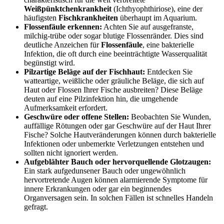
Weißpünktchenkrankheit
(Ichthyophthiriose), eine der
häufigsten
Fischkrankheiten
überhaupt im Aquarium.
Flossenfäule erkennen:
Achten Sie auf ausgefranste,
milchig-trübe oder sogar blutige Flossenränder. Dies sind
deutliche Anzeichen für
Flossenfäule
, eine bakterielle
Infektion, die oft durch eine beeinträchtigte Wasserqualität
begünstigt wird.
Pilzartige Beläge auf der Fischhaut:
Entdecken Sie
watteartige, weißliche oder gräuliche Beläge, die sich auf
Haut oder Flossen Ihrer Fische ausbreiten? Diese Beläge
deuten auf eine Pilzinfektion hin, die umgehende
Aufmerksamkeit erfordert.
Geschwüre oder offene Stellen:
Beobachten Sie Wunden,
auffällige Rötungen oder gar Geschwüre auf der Haut Ihrer
Fische? Solche Hautveränderungen können durch bakterielle
Infektionen oder unbemerkte Verletzungen entstehen und
sollten nicht ignoriert werden.
Aufgeblähter Bauch oder hervorquellende Glotzaugen:
Ein stark aufgedunsener Bauch oder ungewöhnlich
hervortretende Augen können alarmierende Symptome für
innere Erkrankungen oder gar ein beginnendes
Organversagen sein. In solchen Fällen ist schnelles Handeln
gefragt.