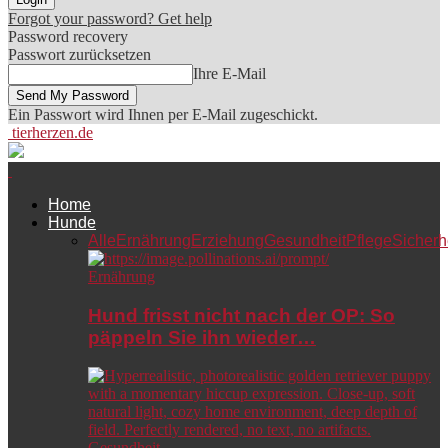
Forgot your password? Get help
Password recovery
Passwort zurücksetzen
Ihre E-Mail
Ein Passwort wird Ihnen per E-Mail zugeschickt.
tierherzen.de
Home
Hunde
Alle
Ernährung
Erziehung
Gesundheit
Pflege
Sicherh
Ernährung
Hund frisst nicht nach der OP: So
päppeln Sie ihn wieder…
Gesundheit