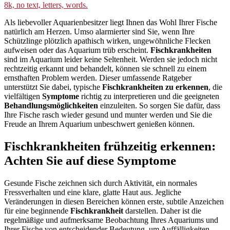
Als liebevoller Aquarienbesitzer liegt Ihnen das Wohl Ihrer Fische
natürlich am Herzen. Umso alarmierter sind Sie, wenn Ihre
Schützlinge plötzlich apathisch wirken, ungewöhnliche Flecken
aufweisen oder das Aquarium trüb erscheint.
Fischkrankheiten
sind im Aquarium leider keine Seltenheit. Werden sie jedoch nicht
rechtzeitig erkannt und behandelt, können sie schnell zu einem
ernsthaften Problem werden. Dieser umfassende Ratgeber
unterstützt Sie dabei, typische
Fischkrankheiten zu erkennen
, die
vielfältigen
Symptome
richtig zu interpretieren und die geeigneten
Behandlungsmöglichkeiten
einzuleiten. So sorgen Sie dafür, dass
Ihre Fische rasch wieder gesund und munter werden und Sie die
Freude an Ihrem Aquarium unbeschwert genießen können.
Fischkrankheiten frühzeitig erkennen:
Achten Sie auf diese Symptome
Gesunde Fische zeichnen sich durch Aktivität, ein normales
Fressverhalten und eine klare, glatte Haut aus. Jegliche
Veränderungen in diesen Bereichen können erste, subtile Anzeichen
für eine beginnende
Fischkrankheit
darstellen. Daher ist die
regelmäßige und aufmerksame Beobachtung Ihres Aquariums und
Ihrer Fische von entscheidender Bedeutung, um Auffälligkeiten