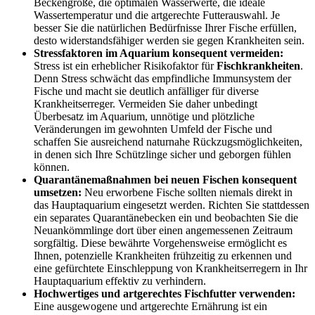
Beckengröße, die optimalen Wasserwerte, die ideale
Wassertemperatur und die artgerechte Futterauswahl. Je
besser Sie die natürlichen Bedürfnisse Ihrer Fische erfüllen,
desto widerstandsfähiger werden sie gegen Krankheiten sein.
Stressfaktoren im Aquarium konsequent vermeiden:
Stress ist ein erheblicher Risikofaktor für
Fischkrankheiten
.
Denn Stress schwächt das empfindliche Immunsystem der
Fische und macht sie deutlich anfälliger für diverse
Krankheitserreger. Vermeiden Sie daher unbedingt
Überbesatz im Aquarium, unnötige und plötzliche
Veränderungen im gewohnten Umfeld der Fische und
schaffen Sie ausreichend naturnahe Rückzugsmöglichkeiten,
in denen sich Ihre Schützlinge sicher und geborgen fühlen
können.
Quarantänemaßnahmen bei neuen Fischen konsequent
umsetzen:
Neu erworbene Fische sollten niemals direkt in
das Hauptaquarium eingesetzt werden. Richten Sie stattdessen
ein separates Quarantänebecken ein und beobachten Sie die
Neuankömmlinge dort über einen angemessenen Zeitraum
sorgfältig. Diese bewährte Vorgehensweise ermöglicht es
Ihnen, potenzielle Krankheiten frühzeitig zu erkennen und
eine gefürchtete Einschleppung von Krankheitserregern in Ihr
Hauptaquarium effektiv zu verhindern.
Hochwertiges und artgerechtes Fischfutter verwenden:
Eine ausgewogene und artgerechte Ernährung ist ein