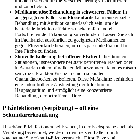
um die Ursachen für die Verschlechterung zu identifizieren
und zu beheben.
Medikamentöse Behandlung in schwereren Fällen:
In
ausgeprägteren Fällen von
Flossenfäule
kann eine gezielte
Behandlung mit Antibiotika unerlässlich sein, um die
bakterielle Infektion effektiv zu bekämpfen und ein
Fortschreiten der Erkrankung zu verhindern. Lassen Sie sich
im Fachhandel ausführlich zu geeigneten Medikamenten
gegen
Flossenfäule
beraten, um das passende Präparat für
Ihre Fische zu finden.
Sinnvolle Isolierung betroffener Fische:
In bestimmten
Situationen, insbesondere bei stark betroffenen Fischen oder
in Aquarien mit empfindlichen Mitbewohnern, kann es ratsam
sein, die erkrankten Fische in einem separaten
Quarantänebecken zu isolieren. Diese Maßnahme verhindert
eine unkontrollierte Ausbreitung der Infektion im
Hauptaquarium und ermöglicht eine konzentrierte
Behandlung der betroffenen Tiere.
Pilzinfektionen (Verpilzung) – oft eine
Sekundärerkrankung
Unschöne Pilzinfektionen bei Fischen, in der Fachsprache auch als
Verpilzung bezeichnet, werden in den meisten Fällen durch
sogenannte Saprolegnia-Pilze verursacht. Diese Pilze sind