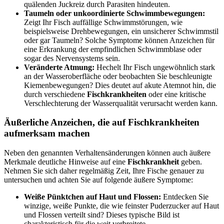
quälenden Juckreiz durch Parasiten hindeuten.
Taumeln oder unkoordinierte Schwimmbewegungen:
Zeigt Ihr Fisch auffällige Schwimmstörungen, wie
beispielsweise Drehbewegungen, ein unsicherer Schwimmstil
oder gar Taumeln? Solche Symptome können Anzeichen für
eine Erkrankung der empfindlichen Schwimmblase oder
sogar des Nervensystems sein.
Veränderte Atmung:
Hechelt Ihr Fisch ungewöhnlich stark
an der Wasseroberfläche oder beobachten Sie beschleunigte
Kiemenbewegungen? Dies deutet auf akute Atemnot hin, die
durch verschiedene
Fischkrankheiten
oder eine kritische
Verschlechterung der Wasserqualität verursacht werden kann.
Äußerliche Anzeichen, die auf Fischkrankheiten
aufmerksam machen
Neben den genannten Verhaltensänderungen können auch äußere
Merkmale deutliche Hinweise auf eine
Fischkrankheit
geben.
Nehmen Sie sich daher regelmäßig Zeit, Ihre Fische genauer zu
untersuchen und achten Sie auf folgende äußere Symptome:
Weiße Pünktchen auf Haut und Flossen:
Entdecken Sie
winzige, weiße Punkte, die wie feinster Puderzucker auf Haut
und Flossen verteilt sind? Dieses typische Bild ist
charakteristisch für die weit verbreitete