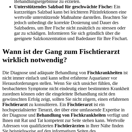
Behandlungsergebnisse zu erzielen.
Unterstützendes Salzbad für geschwächte Fische:
Ein
kurzzeitiges Salzbad kann bei leichteren Pilzinfektionen eine
wertvolle unterstützende Maßnahme darstellen. Beachten Sie
jedoch unbedingt die korrekte Dosierung und Dauer des
Salzbadens, um Ihre Fische nicht zusätzlich zu stressen oder
gar zu schädigen. Informieren Sie sich gründlich über die
geeignete Salzkonzentration und Badedauer für Ihre Fischart.
Wann ist der Gang zum Fischtierarzt
wirklich notwendig?
Die Diagnose und adäquate Behandlung von
Fischkrankheiten
ist
nicht immer einfach und kann selbst erfahrene Aquarianer vor
Herausforderungen stellen. Wenn Sie sich unsicher fühlen, die
beobachteten Symptome nicht eindeutig einer bestimmten Krankheit
zuordnen können oder die eingeleitete Behandlung nicht den
gewünschten Erfolg zeigt, sollten Sie nicht zögern, einen erfahrenen
Fischtierarzt
zu konsultieren. Ein
Fischtierarzt
ist ein
hochspezialisierter Tierarzt, der über eine umfassende Expertise in
der Diagnose und
Behandlung von Fischkrankheiten
verfügt und
Ihnen mit Rat und Tat kompetent zur Seite stehen kann. Wertvolle
Adressen von qualifizierten
Fischtierärzten
in Ihrer Nähe finden
Sie beispielsweise auf den informativen Seiten des