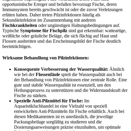
opportunistische Erreger und befallen bevorzugt Fische, deren
Immunsystem bereits geschwächt ist oder die zuvor Verletzungen
erlitten haben. Daher treten Pilzinfektionen häufig als
Sekundärinfektion im Zusammenhang mit anderen
Fischkrankheiten
oder ungünstigen Haltungsbedingungen auf.
Typische
Symptome für Fischpilz
sind gut erkennbar: watteartige,
weißliche oder gräuliche Beläge, die sich flächig auf Haut und
Flossen ausbreiten und das Erscheinungsbild der Fische deutlich
beeinträchtigen.
Wirksame Behandlung von Pilzinfektionen:
Konsequente Verbesserung der Wasserqualität:
Ähnlich
wie bei der
Flossenfäule
spielt die Wasserqualität auch bei
der Behandlung von Pilzinfektionen eine zentrale Rolle. Eine
gute und stabile Wasserqualität ist essenziell, um den
Heilungsprozess zu unterstützen und die Widerstandskraft der
Fische zu stärken.
Spezielle Anti-Pilzmittel für Fische:
Im
Aquaristikfachhandel ist eine Vielzahl von speziell
entwickelten Anti-Pilzmitteln für Fische erhältlich. Auch bei
diesen Medikamenten ist es unerlässlich, die jeweilige
Packungsbeilage sorgfältig zu studieren und die
Dosierungsanweisungen präzise einzuhalten, um optimale