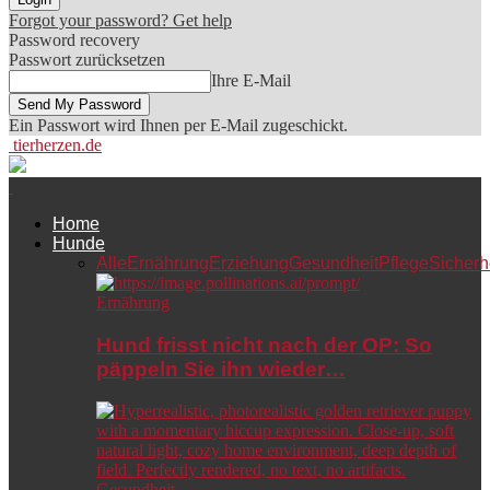
Forgot your password? Get help
Password recovery
Passwort zurücksetzen
Ihre E-Mail
Ein Passwort wird Ihnen per E-Mail zugeschickt.
tierherzen.de
Home
Hunde
Alle
Ernährung
Erziehung
Gesundheit
Pflege
Sicherh
Ernährung
Hund frisst nicht nach der OP: So
päppeln Sie ihn wieder…
Gesundheit