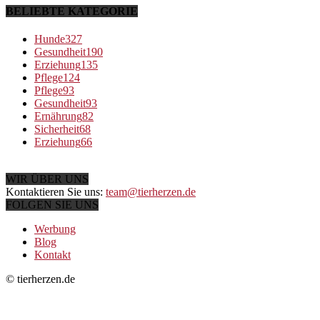
BELIEBTE KATEGORIE
Hunde
327
Gesundheit
190
Erziehung
135
Pflege
124
Pflege
93
Gesundheit
93
Ernährung
82
Sicherheit
68
Erziehung
66
WIR ÜBER UNS
Kontaktieren Sie uns:
team@tierherzen.de
FOLGEN SIE UNS
Werbung
Blog
Kontakt
© tierherzen.de