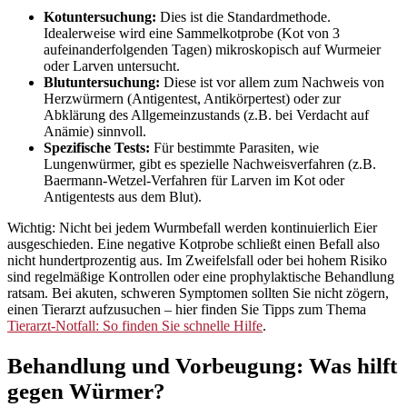
Kotuntersuchung:
Dies ist die Standardmethode.
Idealerweise wird eine Sammelkotprobe (Kot von 3
aufeinanderfolgenden Tagen) mikroskopisch auf Wurmeier
oder Larven untersucht.
Blutuntersuchung:
Diese ist vor allem zum Nachweis von
Herzwürmern (Antigentest, Antikörpertest) oder zur
Abklärung des Allgemeinzustands (z.B. bei Verdacht auf
Anämie) sinnvoll.
Spezifische Tests:
Für bestimmte Parasiten, wie
Lungenwürmer, gibt es spezielle Nachweisverfahren (z.B.
Baermann-Wetzel-Verfahren für Larven im Kot oder
Antigentests aus dem Blut).
Wichtig: Nicht bei jedem Wurmbefall werden kontinuierlich Eier
ausgeschieden. Eine negative Kotprobe schließt einen Befall also
nicht hundertprozentig aus. Im Zweifelsfall oder bei hohem Risiko
sind regelmäßige Kontrollen oder eine prophylaktische Behandlung
ratsam. Bei akuten, schweren Symptomen sollten Sie nicht zögern,
einen Tierarzt aufzusuchen – hier finden Sie Tipps zum Thema
Tierarzt-Notfall: So finden Sie schnelle Hilfe
.
Behandlung und Vorbeugung: Was hilft
gegen Würmer?