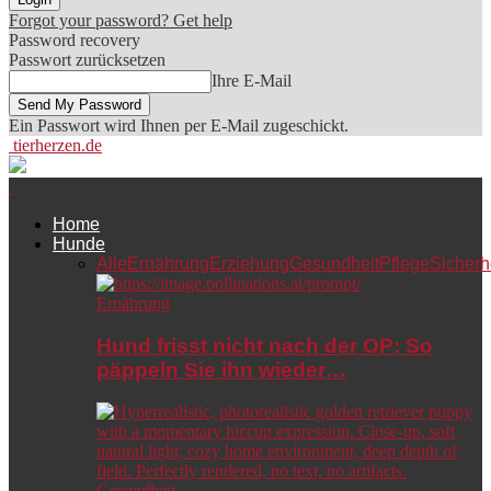
Forgot your password? Get help
Password recovery
Passwort zurücksetzen
Ihre E-Mail
Ein Passwort wird Ihnen per E-Mail zugeschickt.
tierherzen.de
Home
Hunde
Alle
Ernährung
Erziehung
Gesundheit
Pflege
Sicherh
Ernährung
Hund frisst nicht nach der OP: So
päppeln Sie ihn wieder…
Gesundheit