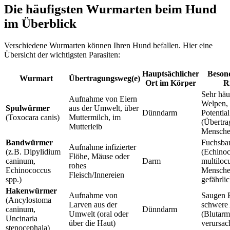
Die häufigsten Wurmarten beim Hund
im Überblick
Verschiedene Wurmarten können Ihren Hund befallen. Hier eine
Übersicht der wichtigsten Parasiten:
Hauptsächlicher
Besond
Wurmart
Übertragungsweg(e)
Ort im Körper
R
Sehr häu
Aufnahme von Eiern
Welpen,
Spulwürmer
aus der Umwelt, über
Dünndarm
Potential
(Toxocara canis)
Muttermilch, im
(Übertra
Mutterleib
Mensche
Bandwürmer
Fuchsb
Aufnahme infizierter
(z.B. Dipylidium
(Echino
Flöhe, Mäuse oder
caninum,
Darm
multilocu
rohes
Echinococcus
Mensche
Fleisch/Innereien
spp.)
gefährli
Hakenwürmer
Aufnahme von
Saugen B
(Ancylostoma
Larven aus der
schwere
caninum,
Dünndarm
Umwelt (oral oder
(Blutarm
Uncinaria
über die Haut)
verursac
stenocephala)