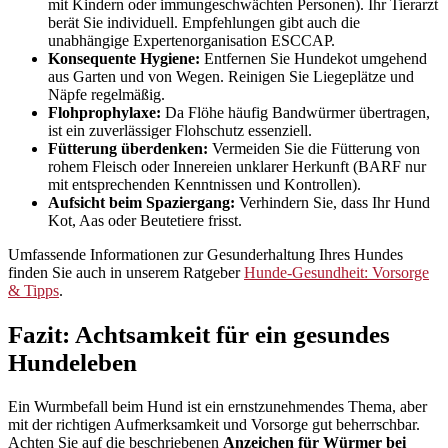
mit Kindern oder immungeschwächten Personen). Ihr Tierarzt
berät Sie individuell. Empfehlungen gibt auch die
unabhängige Expertenorganisation ESCCAP.
Konsequente Hygiene:
Entfernen Sie Hundekot umgehend
aus Garten und von Wegen. Reinigen Sie Liegeplätze und
Näpfe regelmäßig.
Flohprophylaxe:
Da Flöhe häufig Bandwürmer übertragen,
ist ein zuverlässiger Flohschutz essenziell.
Fütterung überdenken:
Vermeiden Sie die Fütterung von
rohem Fleisch oder Innereien unklarer Herkunft (BARF nur
mit entsprechenden Kenntnissen und Kontrollen).
Aufsicht beim Spaziergang:
Verhindern Sie, dass Ihr Hund
Kot, Aas oder Beutetiere frisst.
Umfassende Informationen zur Gesunderhaltung Ihres Hundes
finden Sie auch in unserem Ratgeber
Hunde-Gesundheit: Vorsorge
& Tipps
.
Fazit: Achtsamkeit für ein gesundes
Hundeleben
Ein Wurmbefall beim Hund ist ein ernstzunehmendes Thema, aber
mit der richtigen Aufmerksamkeit und Vorsorge gut beherrschbar.
Achten Sie auf die beschriebenen
Anzeichen für Würmer bei