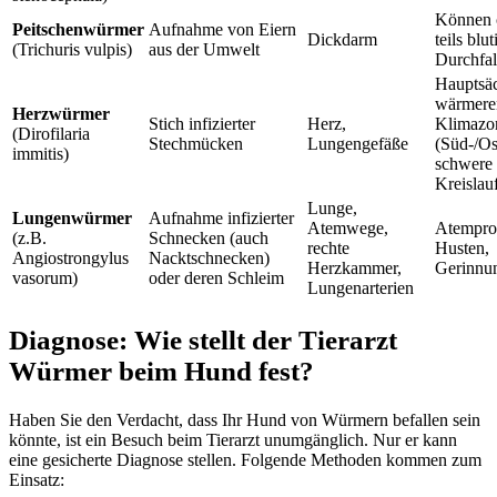
Können 
Peitschenwürmer
Aufnahme von Eiern
Dickdarm
teils blu
(Trichuris vulpis)
aus der Umwelt
Durchfal
Hauptsäc
wärmere
Herzwürmer
Stich infizierter
Herz,
Klimazo
(Dirofilaria
Stechmücken
Lungengefäße
(Süd-/Os
immitis)
schwere
Kreislau
Lunge,
Lungenwürmer
Aufnahme infizierter
Atemwege,
Atempro
(z.B.
Schnecken (auch
rechte
Husten,
Angiostrongylus
Nacktschnecken)
Herzkammer,
Gerinnu
vasorum)
oder deren Schleim
Lungenarterien
Diagnose: Wie stellt der Tierarzt
Würmer beim Hund fest?
Haben Sie den Verdacht, dass Ihr Hund von Würmern befallen sein
könnte, ist ein Besuch beim Tierarzt unumgänglich. Nur er kann
eine gesicherte Diagnose stellen. Folgende Methoden kommen zum
Einsatz: