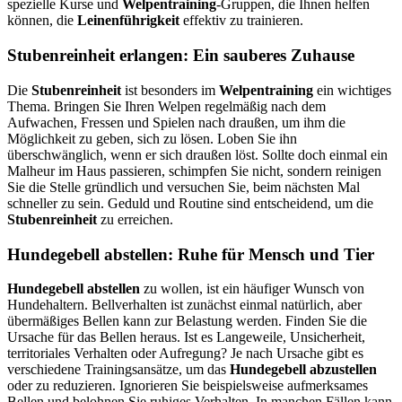
spezielle Kurse und
Welpentraining
-Gruppen, die Ihnen helfen
können, die
Leinenführigkeit
effektiv zu trainieren.
Stubenreinheit erlangen: Ein sauberes Zuhause
Die
Stubenreinheit
ist besonders im
Welpentraining
ein wichtiges
Thema. Bringen Sie Ihren Welpen regelmäßig nach dem
Aufwachen, Fressen und Spielen nach draußen, um ihm die
Möglichkeit zu geben, sich zu lösen. Loben Sie ihn
überschwänglich, wenn er sich draußen löst. Sollte doch einmal ein
Malheur im Haus passieren, schimpfen Sie nicht, sondern reinigen
Sie die Stelle gründlich und versuchen Sie, beim nächsten Mal
schneller zu sein. Geduld und Routine sind entscheidend, um die
Stubenreinheit
zu erreichen.
Hundegebell abstellen: Ruhe für Mensch und Tier
Hundegebell abstellen
zu wollen, ist ein häufiger Wunsch von
Hundehaltern. Bellverhalten ist zunächst einmal natürlich, aber
übermäßiges Bellen kann zur Belastung werden. Finden Sie die
Ursache für das Bellen heraus. Ist es Langeweile, Unsicherheit,
territoriales Verhalten oder Aufregung? Je nach Ursache gibt es
verschiedene Trainingsansätze, um das
Hundegebell abzustellen
oder zu reduzieren. Ignorieren Sie beispielsweise aufmerksames
Bellen und belohnen Sie ruhiges Verhalten. In manchen Fällen kann