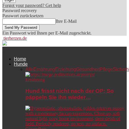
Forgot your password? Get help
Password recovery
Passwort zurücksetzen
Ihre E-Mail
Ein Passwort wird Ihnen per E-Mail zugeschickt.
tierherzen.de
Home
Hunde
Alle
Ernährung
Erziehung
Gesundheit
Pflege
Sicherh
Ernährung
Hund frisst nicht nach der OP: So
päppeln Sie ihn wieder…
Gesundheit