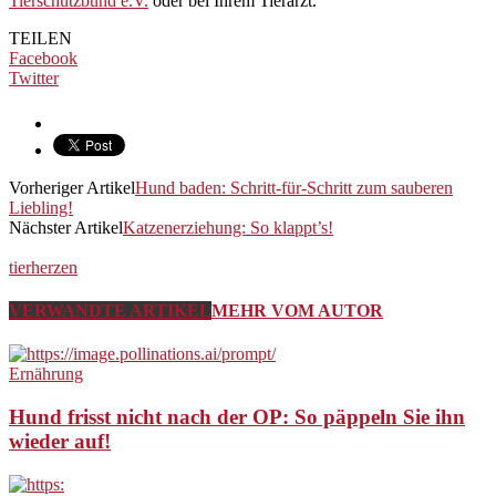
Tierschutzbund e.V.
oder bei Ihrem Tierarzt.
TEILEN
Facebook
Twitter
Vorheriger Artikel
Hund baden: Schritt-für-Schritt zum sauberen
Liebling!
Nächster Artikel
Katzenerziehung: So klappt’s!
tierherzen
VERWANDTE ARTIKEL
MEHR VOM AUTOR
Ernährung
Hund frisst nicht nach der OP: So päppeln Sie ihn
wieder auf!