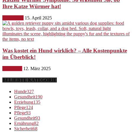
Ihre Katze Würmer hat!
Gesundheit
15. April 2025
Was kostet ein Hund wirklich? – Alle Kostenpunkte
im Überblick!
Ernährung
12. März 2025
BELIEBTE KATEGORIE
Hunde
327
Gesundheit
190
Erziehung
135
Pflege
124
Pflege
93
Gesundheit
93
Ernährung
82
Sicherheit
68