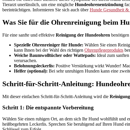
Tierarzt unerlässlich, um eine mögliche
Hundeohrenentzündung
fac
beeinträchtigen. Informieren Sie sich auch über
Hunde Gesundheit & 
Was Sie für die Ohrenreinigung beim Hu
Für eine sanfte und effektive
Reinigung der Hundeohren
benötigen 
Spezielle Ohrenreiniger für Hunde:
Wählen Sie einen Reiniger
kann Ihnen bei der Wahl des richtigen
Ohrenpflegeprodukts
ber
Weiche Baumwolltücher oder Wattepads:
Ideal zum sanften
verursachen.
Belohnungsleckerlis:
Positive Verstärkung wirkt Wunder! Mac
Helfer (optional):
Bei sehr unruhigen Hunden kann eine zweite
Schritt-für-Schritt-Anleitung: Hundeohren
Mit dieser einfachen Schritt-für-Schritt-Anleitung wird die
Reinigun
Schritt 1: Die entspannte Vorbereitung
Wählen Sie einen ruhigen Ort, an dem sich Ihr Hund wohlfühlt und ent
heißbegehrten Leckerlis. Sprechen Sie beruhigend auf Ihren Hund ein
Schlüssel zum Erfolg.