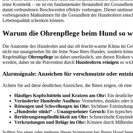
reine Kosmetik – sie ist ein fundamentaler Bestandteil der Gesund
damit verbundenen Beschwerden effektiv vorbeugen. Dieser umfassende
vorbeugenden Maßnahmen für die Gesundheit der Hundeohren entsche
Lebensqualität schenken können.
Warum die Ohrenpflege beim Hund so wic
Die Anatomie des Hundeohrs und das oft feucht-warme Klima im G
nicht nur unangenehm für die feine Nase Ihres Hundes, sondern könn
Regelmäßige
Ohrenpflege
ist daher unerlässlich, um diesen Risiken
werden, daher ist die Prävention durch
Hundeohren reinigen
so wich
Alarmsignale: Anzeichen für verschmutzte oder entz
Achten Sie auf diese deutlichen Anzeichen, die Ihnen zeigen, ob ein
Häufiges Kopfschütteln und Kratzen am Ohr:
Ein deutliches
Veränderter Hundeohr Ausfluss:
Vermehrtes, dunkles oder üb
Rötungen und Schwellungen im Ohr:
Sichtbare Entzündungs
„Hundeohr stinkt“ – Unangenehmer Geruch:
Ein typisches 
Berührungsempfindlichkeit am Ohr:
Schmerzhafte Entzündu
Verkrustungen und Beläge im Ohr:
Können durch Milbenbefa
Sollten Sie eines oder mehrere dieser Symptome bei Ihrem Hund bemer