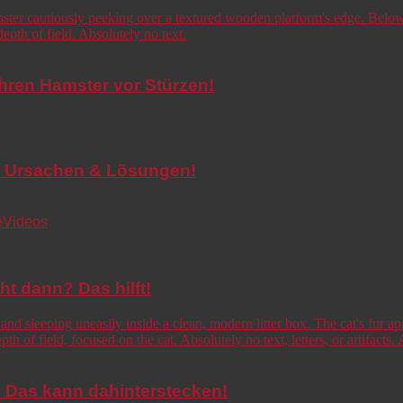
Ihren Hamster vor Stürzen!
de! Ursachen & Lösungen!
e
Videos
cht dann? Das hilft!
o! Das kann dahinterstecken!