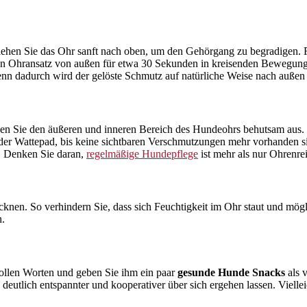
 ziehen Sie das Ohr sanft nach oben, um den Gehörgang zu begradigen.
end den Ohransatz von außen für etwa 30 Sekunden in kreisenden Beweg
denn dadurch wird der gelöste Schmutz auf natürliche Weise nach außen 
 Sie den äußeren und inneren Bereich des Hundeohrs behutsam aus. En
der Wattepad, bis keine sichtbaren Verschmutzungen mehr vorhanden s
! Denken Sie daran,
regelmäßige Hundepflege
ist mehr als nur Ohrenre
rocknen. So verhindern Sie, dass sich Feuchtigkeit im Ohr staut und mö
n.
vollen Worten und geben Sie ihm ein paar
gesunde Hunde Snacks
als v
deutlich entspannter und kooperativer über sich ergehen lassen. Vielle