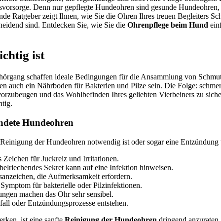
heitsvorsorge. Denn nur gepflegte Hundeohren sind gesunde Hundeohre
 Ratgeber zeigt Ihnen, wie Sie die Ohren Ihres treuen Begleiters Schri
idend sind. Entdecken Sie, wie Sie die
Ohrenpflege beim Hund
einf
htig ist
ehörgang schaffen ideale Bedingungen für die Ansammlung von Schm
en auch ein Nährboden für Bakterien und Pilze sein. Die Folge: schme
 vorzubeugen und das Wohlbefinden Ihres geliebten Vierbeiners zu sich
tig.
ündete Hundeohren
e Reinigung der Hundeohren notwendig ist oder sogar eine Entzündung 
 Zeichen für Juckreiz und Irritationen.
elriechendes Sekret kann auf eine Infektion hinweisen.
anzeichen, die Aufmerksamkeit erfordern.
Symptom für bakterielle oder Pilzinfektionen.
ngen machen das Ohr sehr sensibel.
ll oder Entzündungsprozesse entstehen.
ken, ist eine sanfte
Reinigung der Hundeohren
dringend anzuraten.