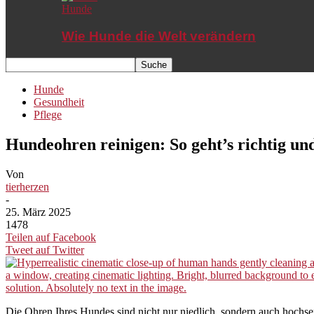
Hunde
Wie Hunde die Welt verändern
Hunde
Gesundheit
Pflege
Hundeohren reinigen: So geht’s richtig un
Von
tierherzen
-
25. März 2025
1478
Teilen auf Facebook
Tweet auf Twitter
Die Ohren Ihres Hundes sind nicht nur niedlich, sondern auch hochse