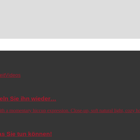
eit
Videos
eln Sie ihn wieder…
s Sie tun können!