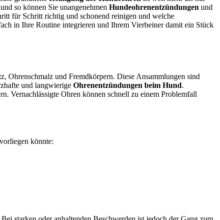
n, und so können Sie unangenehmen
Hundeohrenentzündungen
und
tt für Schritt richtig und schonend reinigen und welche
ach in Ihre Routine integrieren und Ihrem Vierbeiner damit ein Stück
utz, Ohrenschmalz und Fremdkörpern. Diese Ansammlungen sind
rzhafte und langwierige
Ohrenentzündungen beim Hund
.
ern. Vernachlässigte Ohren können schnell zu einem Problemfall
vorliegen könnte:
 Bei starken oder anhaltenden Beschwerden ist jedoch der Gang zum