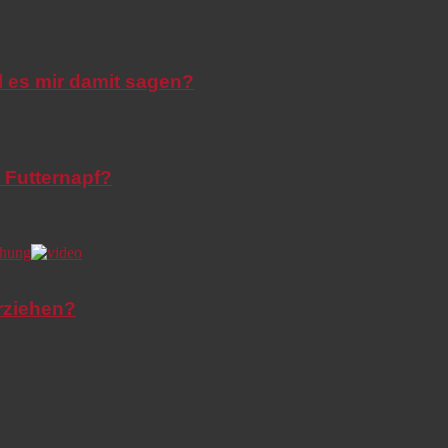
l es mir damit sagen?
 Futternapf?
rziehen?