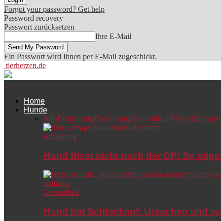
Forgot your password? Get help
Password recovery
Passwort zurücksetzen
Ihre E-Mail
Ein Passwort wird Ihnen per E-Mail zugeschickt.
tierherzen.de
Home
Hunde
Alle
Ernährung
Erziehung
Gesundheit
Pflege
Sicherh
Ernährung
Hund frisst nicht nach der OP: So päpp
Gesundheit
Hund hat Schluckauf: Ursachen und wa