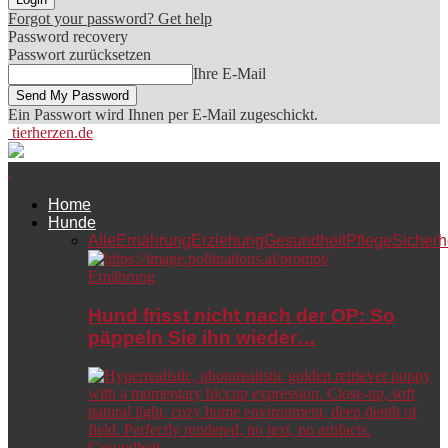
Forgot your password? Get help
Password recovery
Passwort zurücksetzen
Ihre E-Mail
Ein Passwort wird Ihnen per E-Mail zugeschickt.
tierherzen.de
Home
Hunde
Alle
Ernährung
Erziehung
Gesundheit
Pflege
Sicherh
Ernährung
Hund frisst nicht nach der OP: So
päppeln Sie ihn wieder…
Gesundheit