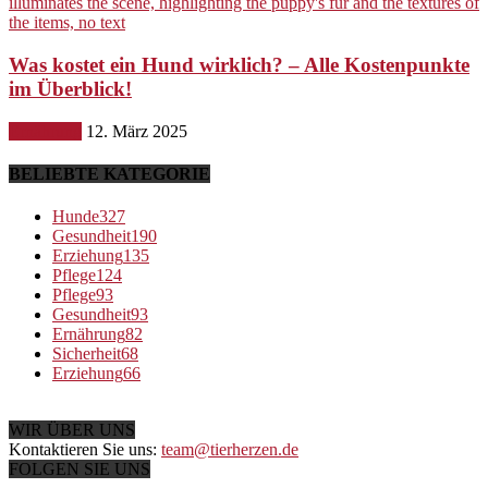
Was kostet ein Hund wirklich? – Alle Kostenpunkte
im Überblick!
Ernährung
12. März 2025
BELIEBTE KATEGORIE
Hunde
327
Gesundheit
190
Erziehung
135
Pflege
124
Pflege
93
Gesundheit
93
Ernährung
82
Sicherheit
68
Erziehung
66
WIR ÜBER UNS
Kontaktieren Sie uns:
team@tierherzen.de
FOLGEN SIE UNS