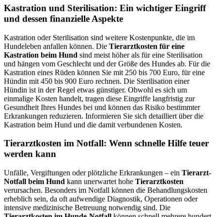
Kastration und Sterilisation: Ein wichtiger Eingriff
und dessen finanzielle Aspekte
Kastration oder Sterilisation sind weitere Kostenpunkte, die im
Hundeleben anfallen können. Die
Tierarztkosten für eine
Kastration beim Hund
sind meist höher als für eine Sterilisation
und hängen vom Geschlecht und der Größe des Hundes ab. Für die
Kastration eines Rüden können Sie mit 250 bis 700 Euro, für eine
Hündin mit 450 bis 900 Euro rechnen. Die Sterilisation einer
Hündin ist in der Regel etwas günstiger. Obwohl es sich um
einmalige Kosten handelt, tragen diese Eingriffe langfristig zur
Gesundheit Ihres Hundes bei und können das Risiko bestimmter
Erkrankungen reduzieren. Informieren Sie sich detailliert über die
Kastration beim Hund und die damit verbundenen Kosten.
Tierarztkosten im Notfall: Wenn schnelle Hilfe teuer
werden kann
Unfälle, Vergiftungen oder plötzliche Erkrankungen – ein
Tierarzt-
Notfall beim Hund
kann unerwartet hohe
Tierarztkosten
verursachen. Besonders im Notfall können die Behandlungskosten
erheblich sein, da oft aufwendige Diagnostik, Operationen oder
intensive medizinische Betreuung notwendig sind. Die
Tierarztkosten im Hunde-Notfall
können schnell mehrere hundert