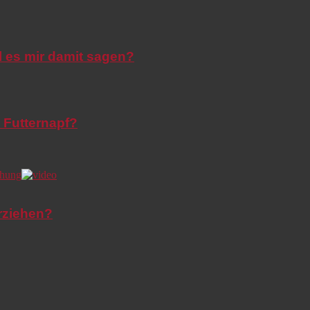
l es mir damit sagen?
 Futternapf?
rziehen?