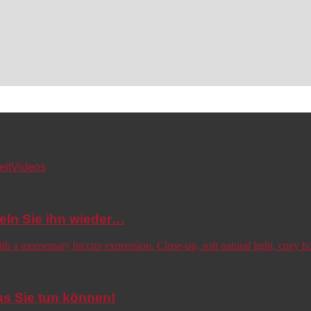
eit
Videos
eln Sie ihn wieder…
s Sie tun können!