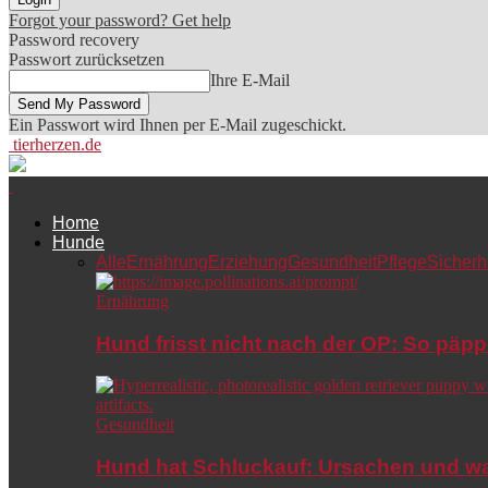
Forgot your password? Get help
Password recovery
Passwort zurücksetzen
Ihre E-Mail
Ein Passwort wird Ihnen per E-Mail zugeschickt.
tierherzen.de
Home
Hunde
Alle
Ernährung
Erziehung
Gesundheit
Pflege
Sicherh
Ernährung
Hund frisst nicht nach der OP: So päpp
Gesundheit
Hund hat Schluckauf: Ursachen und wa