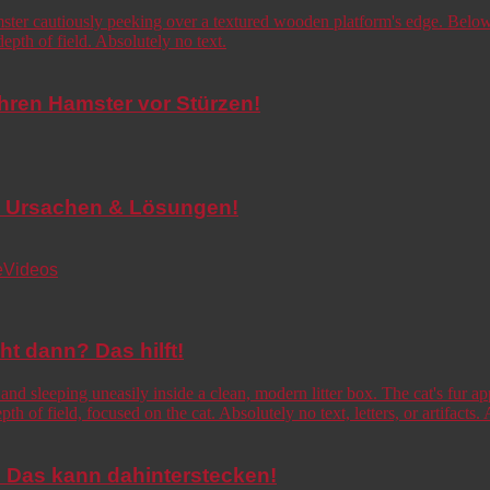
Ihren Hamster vor Stürzen!
de! Ursachen & Lösungen!
e
Videos
cht dann? Das hilft!
o! Das kann dahinterstecken!