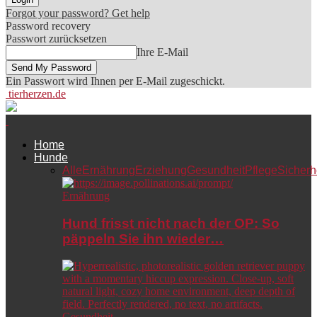
Forgot your password? Get help
Password recovery
Passwort zurücksetzen
Ihre E-Mail
Ein Passwort wird Ihnen per E-Mail zugeschickt.
tierherzen.de
Home
Hunde
Alle
Ernährung
Erziehung
Gesundheit
Pflege
Sicherh
Ernährung
Hund frisst nicht nach der OP: So
päppeln Sie ihn wieder…
Gesundheit