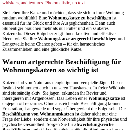
Sie lieben Ihre Katze und möchten, dass sie sich in Ihrer Wohnung
rundum wohlfühlt? Eine
Wohnungskatze zu beschäftigen
ist
essentiell für ihr Glück und ihre Ausgeglichenheit. Denn auch
Stubentiger brauchen mehr als nur Futter und ein sauberes
Katzenklo. Dieser Ratgeber zeigt Ihnen kreative und effektive
Ideen, wie Sie Ihre
Wohnungskatze artgerecht beschäftigen
und
Langeweile keine Chance geben – für ein harmonisches
Zusammenleben und eine glückliche Katze.
Warum artgerechte Beschäftigung für
Wohnungskatzen so wichtig ist
Katzen sind von Natur aus neugierige und verspielte Jäger. Dieser
Instinkt schlummert auch in unseren Hauskatzen. In freier Wildbahn
sind sie ständig aktiv: Sie jagen, erkunden ihr Revier und
interagieren mit Artgenossen. Das Leben einer
Wohnungskatze
ist
dagegen oft reizarmer. Ohne ausreichende Beschäftigung können
Frustration, Langeweile und sogar Übergewicht die Folge sein. Die
Beschäftigung von Wohnungskatzen
ist daher nicht nur eine
Frage der Liebe, sondern eine Notwendigkeit für ihre physische und
psychische Gesundheit. Sorgen Sie für
abwechslungsreiche
Beschäftigung
und stärken Sie gleichzeitig die Bindung zu Ihrem