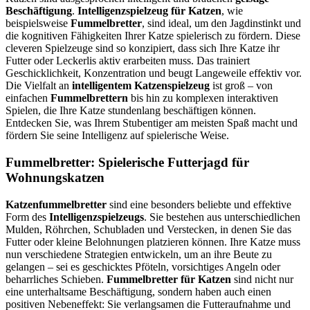
Beschäftigung
.
Intelligenzspielzeug für Katzen
, wie
beispielsweise
Fummelbretter
, sind ideal, um den Jagdinstinkt und
die kognitiven Fähigkeiten Ihrer Katze spielerisch zu fördern. Diese
cleveren Spielzeuge sind so konzipiert, dass sich Ihre Katze ihr
Futter oder Leckerlis aktiv erarbeiten muss. Das trainiert
Geschicklichkeit, Konzentration und beugt Langeweile effektiv vor.
Die Vielfalt an
intelligentem Katzenspielzeug
ist groß – von
einfachen
Fummelbrettern
bis hin zu komplexen interaktiven
Spielen, die Ihre Katze stundenlang beschäftigen können.
Entdecken Sie, was Ihrem Stubentiger am meisten Spaß macht und
fördern Sie seine Intelligenz auf spielerische Weise.
Fummelbretter: Spielerische Futterjagd für
Wohnungskatzen
Katzenfummelbretter
sind eine besonders beliebte und effektive
Form des
Intelligenzspielzeugs
. Sie bestehen aus unterschiedlichen
Mulden, Röhrchen, Schubladen und Verstecken, in denen Sie das
Futter oder kleine Belohnungen platzieren können. Ihre Katze muss
nun verschiedene Strategien entwickeln, um an ihre Beute zu
gelangen – sei es geschicktes Pföteln, vorsichtiges Angeln oder
beharrliches Schieben.
Fummelbretter für Katzen
sind nicht nur
eine unterhaltsame Beschäftigung, sondern haben auch einen
positiven Nebeneffekt: Sie verlangsamen die Futteraufnahme und