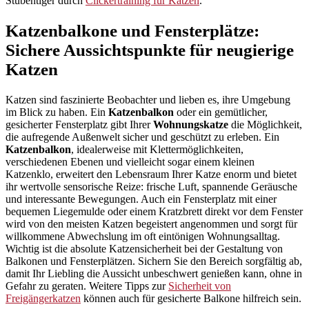
Stubentiger durch
Clickertraining für Katzen
.
Katzenbalkone und Fensterplätze:
Sichere Aussichtspunkte für neugierige
Katzen
Katzen sind faszinierte Beobachter und lieben es, ihre Umgebung
im Blick zu haben. Ein
Katzenbalkon
oder ein gemütlicher,
gesicherter Fensterplatz gibt Ihrer
Wohnungskatze
die Möglichkeit,
die aufregende Außenwelt sicher und geschützt zu erleben. Ein
Katzenbalkon
, idealerweise mit Klettermöglichkeiten,
verschiedenen Ebenen und vielleicht sogar einem kleinen
Katzenklo, erweitert den Lebensraum Ihrer Katze enorm und bietet
ihr wertvolle sensorische Reize: frische Luft, spannende Geräusche
und interessante Bewegungen. Auch ein Fensterplatz mit einer
bequemen Liegemulde oder einem Kratzbrett direkt vor dem Fenster
wird von den meisten Katzen begeistert angenommen und sorgt für
willkommene Abwechslung im oft eintönigen Wohnungsalltag.
Wichtig ist die absolute Katzensicherheit bei der Gestaltung von
Balkonen und Fensterplätzen. Sichern Sie den Bereich sorgfältig ab,
damit Ihr Liebling die Aussicht unbeschwert genießen kann, ohne in
Gefahr zu geraten. Weitere Tipps zur
Sicherheit von
Freigängerkatzen
können auch für gesicherte Balkone hilfreich sein.