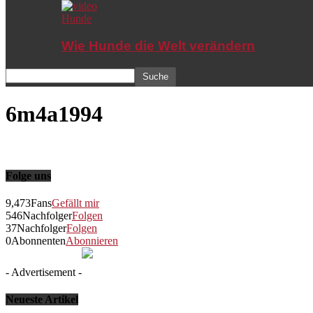
Hunde
Wie Hunde die Welt verändern
6m4a1994
Folge uns
9,473
Fans
Gefällt mir
546
Nachfolger
Folgen
37
Nachfolger
Folgen
0
Abonnenten
Abonnieren
- Advertisement -
Neueste Artikel