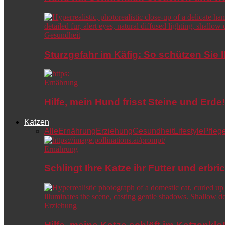
Gesundheit
Sturzgefahr im Käfig: So schützen Sie 
Ernährung
Hilfe, mein Hund frisst Steine und Er
Katzen
Alle
Ernährung
Erziehung
Gesundheit
Lifestyle
Pfleg
Ernährung
Schlingt Ihre Katze ihr Futter und erbri
Erziehung