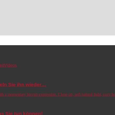
eit
Videos
eln Sie ihn wieder…
s Sie tun können!