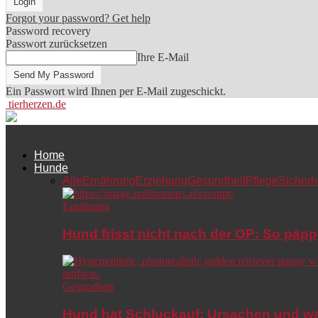
Forgot your password? Get help
Password recovery
Passwort zurücksetzen
Ihre E-Mail
Ein Passwort wird Ihnen per E-Mail zugeschickt.
tierherzen.de
Home
Hunde
Alle
Ernährung
Erziehung
Gesundheit
Pflege
Sicherh
Ernährung
Hund frisst nicht nach der OP: So päpp
Gesundheit
Hund hat Schluckauf: Ursachen und wa