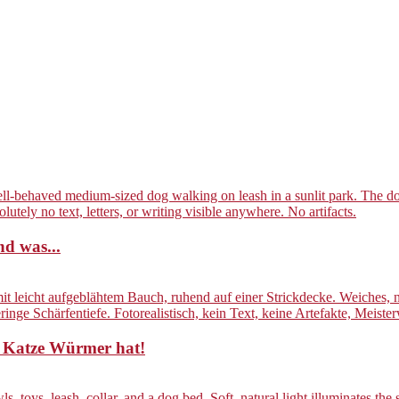
nd was...
 Katze Würmer hat!