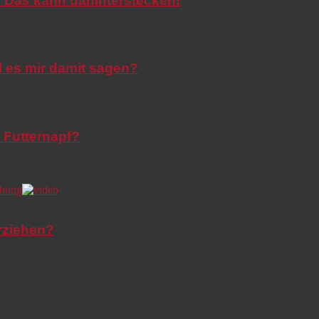
o! Das kann dahinterstecken!
l es mir damit sagen?
 Futternapf?
rziehen?