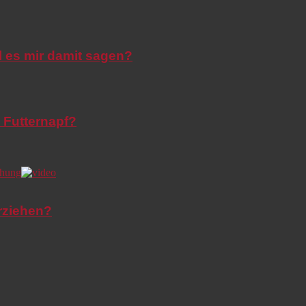
l es mir damit sagen?
 Futternapf?
rziehen?