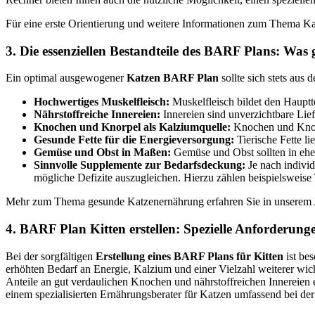
Für eine erste Orientierung und weitere Informationen zum Thema K
3. Die essenziellen Bestandteile des BARF Plans: Was
Ein optimal ausgewogener
Katzen BARF Plan
sollte sich stets au
Hochwertiges Muskelfleisch:
Muskelfleisch bildet den Haupttei
Nährstoffreiche Innereien:
Innereien sind unverzichtbare Lie
Knochen und Knorpel als Kalziumquelle:
Knochen und Knorpe
Gesunde Fette für die Energieversorgung:
Tierische Fette li
Gemüse und Obst in Maßen:
Gemüse und Obst sollten in eh
Sinnvolle Supplemente zur Bedarfsdeckung:
Je nach indivi
mögliche Defizite auszugleichen. Hierzu zählen beispielsweise
Mehr zum Thema gesunde Katzenernährung erfahren Sie in unserem 
4. BARF Plan Kitten erstellen: Spezielle Anforderung
Bei der sorgfältigen
Erstellung eines BARF Plans für Kitten
ist be
erhöhten Bedarf an Energie, Kalzium und einer Vielzahl weiterer wich
Anteile an gut verdaulichen Knochen und nährstoffreichen Innereien e
einem spezialisierten Ernährungsberater für Katzen umfassend bei de