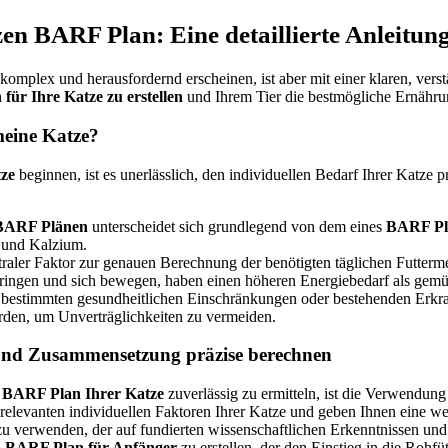
zen BARF Plan: Eine detaillierte Anleitun
komplex und herausfordernd erscheinen, ist aber mit einer klaren, vers
ür Ihre Katze zu erstellen
und Ihrem Tier die bestmögliche Ernähru
meine Katze?
tze
beginnen, ist es unerlässlich, den individuellen Bedarf Ihrer Katze 
 BARF Plänen
unterscheidet sich grundlegend von dem eines
BARF Pla
e und Kalzium.
traler Faktor zur genauen Berechnung der benötigten täglichen Futterm
rbringen und sich bewegen, haben einen höheren Energiebedarf als ge
bestimmten gesundheitlichen Einschränkungen oder bestehenden Erkran
rden, um Unverträglichkeiten zu vermeiden.
und Zusammensetzung präzise berechnen
n
BARF Plan Ihrer Katze
zuverlässig zu ermitteln, ist die Verwendung
relevanten individuellen Faktoren Ihrer Katze und geben Ihnen eine wer
u verwenden, der auf fundierten wissenschaftlichen Erkenntnissen un
n
BARF Plan für Anfänger
zu erstellen, der den Einstieg in die Rohfü