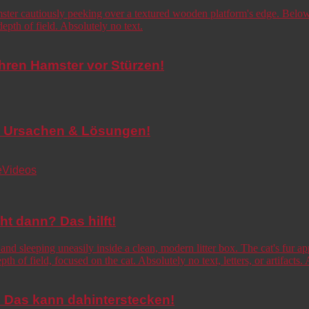
Ihren Hamster vor Stürzen!
de! Ursachen & Lösungen!
e
Videos
cht dann? Das hilft!
o! Das kann dahinterstecken!