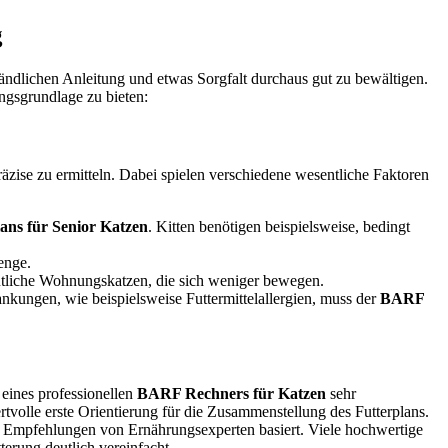
g
tändlichen Anleitung und etwas Sorgfalt durchaus gut zu bewältigen.
ngsgrundlage zu bieten:
präzise zu ermitteln. Dabei spielen verschiedene wesentliche Faktoren
ns für Senior Katzen
. Kitten benötigen beispielsweise, bedingt
enge.
mütliche Wohnungskatzen, die sich weniger bewegen.
kungen, wie beispielsweise Futtermittelallergien, muss der
BARF
 eines professionellen
BARF Rechners für Katzen
sehr
tvolle erste Orientierung für die Zusammenstellung des Futterplans.
d Empfehlungen von Ernährungsexperten basiert. Viele hochwertige
tterung deutlich vereinfacht.