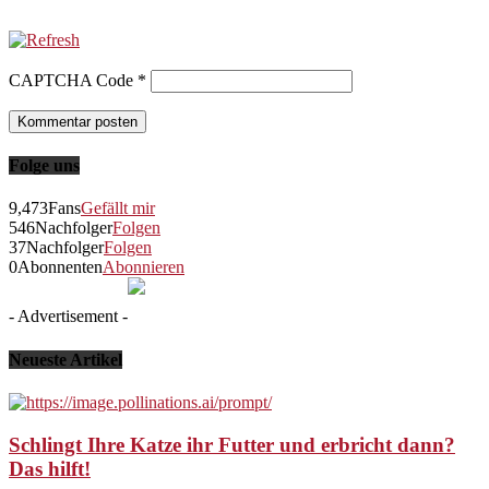
CAPTCHA Code
*
Folge uns
9,473
Fans
Gefällt mir
546
Nachfolger
Folgen
37
Nachfolger
Folgen
0
Abonnenten
Abonnieren
- Advertisement -
Neueste Artikel
Schlingt Ihre Katze ihr Futter und erbricht dann?
Das hilft!