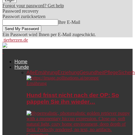
Forgot your password? Get help
Password recovery
Passwort zurücksetzen
Ihre E-Mail
Ein Passwort wird Ihnen per E-Mail zugeschickt.
tierherzen.de
Home
Hunde
Alle
Ernährung
Erziehung
Gesundheit
Pflege
Sicherh
Ernährung
Hund frisst nicht nach der OP: So
päppeln Sie ihn wieder…
Gesundheit