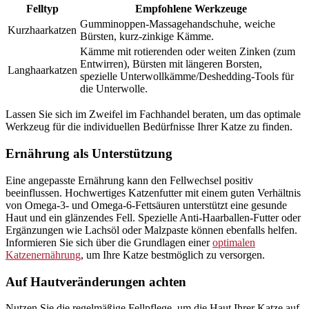
Felltyp
Empfohlene Werkzeuge
Gumminoppen-Massagehandschuhe, weiche
Kurzhaarkatzen
Bürsten, kurz-zinkige Kämme.
Kämme mit rotierenden oder weiten Zinken (zum
Entwirren), Bürsten mit längeren Borsten,
Langhaarkatzen
spezielle Unterwollkämme/Deshedding-Tools für
die Unterwolle.
Lassen Sie sich im Zweifel im Fachhandel beraten, um das optimale
Werkzeug für die individuellen Bedürfnisse Ihrer Katze zu finden.
Ernährung als Unterstützung
Eine angepasste Ernährung kann den Fellwechsel positiv
beeinflussen. Hochwertiges Katzenfutter mit einem guten Verhältnis
von Omega-3- und Omega-6-Fettsäuren unterstützt eine gesunde
Haut und ein glänzendes Fell. Spezielle Anti-Haarballen-Futter oder
Ergänzungen wie Lachsöl oder Malzpaste können ebenfalls helfen.
Informieren Sie sich über die Grundlagen einer
optimalen
Katzenernährung
, um Ihre Katze bestmöglich zu versorgen.
Auf Hautveränderungen achten
Nutzen Sie die regelmäßige Fellpflege, um die Haut Ihrer Katze auf