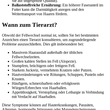
Sie auf ungespritzte Qualität).
Ballaststoffreiche Ernährung:
Ein höherer Faseranteil im
Futter kann die Darmtätigkeit anregen und den
Weitertransport von Haaren fördern.
Wann zum Tierarzt?
Obwohl der Fellwechsel normal ist, sollten Sie bei bestimmten
Anzeichen einen Tierarzt konsultieren, um zugrundeliegende
Probleme auszuschließen. Dies gilt insbesondere bei:
Massivem Haarausfall außerhalb der üblichen
Fellwechselzeiten.
Großen kahlen Stellen im Fell (Alopezie).
Stumpfem, brüchigem oder fettigem Fell.
Starkem Juckreiz, vermehrtem Kratzen oder Putzen.
Hautveränderungen wie Rötungen, Schuppen, Pusteln oder
Krusten.
Häufigem, schmerzhaftem oder erfolglosem
Würgen/Erbrechen von Haarballen.
Appetitlosigkeit, Verstopfung oder Lethargie in Verbindung
mit Verdacht auf Haarballen.
Diese Symptome können auf Hauterkrankungen, Parasiten,
Allergien, hormonelle Störungen oder Mangelerscheinungen