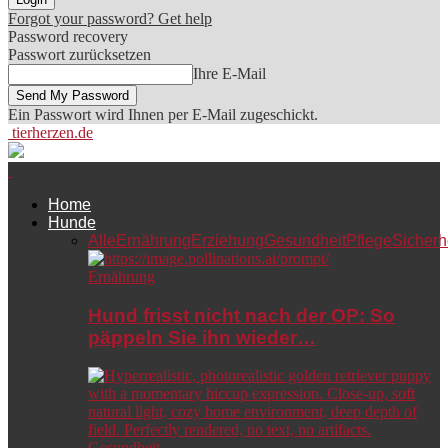
Forgot your password? Get help
Password recovery
Passwort zurücksetzen
Ihre E-Mail
Ein Passwort wird Ihnen per E-Mail zugeschickt.
tierherzen.de
Home
Hunde
Alle
Ernährung
Erziehung
Gesundheit
Pflege
Sicherh
Ernährung
Hund frisst nicht nach der OP: So
päppeln Sie ihn wieder…
Gesundheit