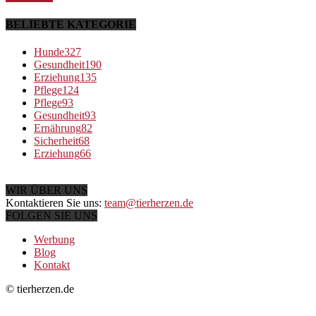
BELIEBTE KATEGORIE
Hunde
327
Gesundheit
190
Erziehung
135
Pflege
124
Pflege
93
Gesundheit
93
Ernährung
82
Sicherheit
68
Erziehung
66
WIR ÜBER UNS
Kontaktieren Sie uns:
team@tierherzen.de
FOLGEN SIE UNS
Werbung
Blog
Kontakt
© tierherzen.de