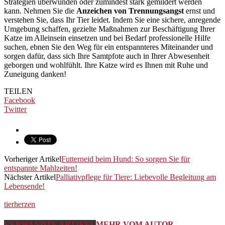
Strategien überwunden oder zumindest stark gemildert werden
kann. Nehmen Sie die
Anzeichen von Trennungsangst
ernst und
verstehen Sie, dass Ihr Tier leidet. Indem Sie eine sichere, anregende
Umgebung schaffen, gezielte Maßnahmen zur Beschäftigung Ihrer
Katze im Alleinsein einsetzen und bei Bedarf professionelle Hilfe
suchen, ebnen Sie den Weg für ein entspannteres Miteinander und
sorgen dafür, dass sich Ihre Samtpfote auch in Ihrer Abwesenheit
geborgen und wohlfühlt. Ihre Katze wird es Ihnen mit Ruhe und
Zuneigung danken!
TEILEN
Facebook
Twitter
Vorheriger Artikel
Futterneid beim Hund: So sorgen Sie für
entspannte Mahlzeiten!
Nächster Artikel
Palliativpflege für Tiere: Liebevolle Begleitung am
Lebensende!
tierherzen
VERWANDTE ARTIKEL
MEHR VOM AUTOR