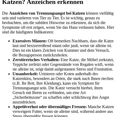
Katzen? Anzeichen erkennen
Die
Anzeichen von Trennungsangst bei Katzen
können vielfältig
sein und variieren von Tier zu Tier. Es ist wichtig, genau zu
beobachten, um die subtilen Hinweise zu erkennen, da sich die
Symptome oft erst zeigen, wenn Sie das Haus verlassen haben. Hier
sind die häufigsten Indikatoren:
Exzessives Miauen:
Oft bemerken Nachbarn, dass die Katze
laut und herzzerreißend miaut oder jault, wenn sie alleine ist.
Dies ist ein klares Zeichen von Kummer und dem Versuch,
die Bezugsperson zurückzuholen.
Zerstörerisches Verhalten:
Eine Katze, die Möbel zerkratzt,
Teppiche zerfetzt oder Gegenstände von Regalen wirft, wenn
sie alleine ist, zeigt damit aufgestauten Stress und Frustration.
Unsauberkeit:
Urinieren oder Koten außerhalb des
Katzenklos, besonders an Orten, die stark nach Ihnen riechen
(z.B. Ihr Bett, Ihre Kleidung), kann ein Symptom für
Trennungsangst sein. Die Katze versucht hierbei, ihren
Geruch mit Ihrem zu verbinden, um eine Art
„Sicherheitszone“ zu schaffen oder schlichtweg ihre Angst
auszudrücken.
Appetitverlust oder übermäßiges Fressen:
Manche Katzen
verweigern Futter, wenn sie alleine sind, während andere aus
Stress übermäßig fressen könnten.