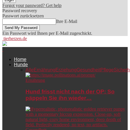
Forgot your password? Get help
Password recovery
Passwort zurücksetzen
Ihre E-Mail
Ein Passwort wird Ihnen per E-Mail zugeschickt.
tierherzen.de
Home
Hunde
Alle
Ernährung
Erziehung
Gesundheit
Pflege
Sicherh
Ernährung
Hund frisst nicht nach der OP: So
päppeln Sie ihn wieder…
Gesundheit