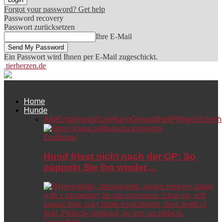
Forgot your password? Get help
Password recovery
Passwort zurücksetzen
Ihre E-Mail
Ein Passwort wird Ihnen per E-Mail zugeschickt.
tierherzen.de
Home
Hunde
Alle
Ernährung
Erziehung
Gesundheit
Pflege
Sicherh
Ernährung
Hund frisst nicht nach der OP: So
päppeln Sie ihn wieder…
Gesundheit