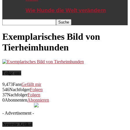
Wie Hunde die Welt verändern
Exemplarisches Bild von
Tierheimhunden
Folge uns
9,473
Fans
Gefällt mir
546
Nachfolger
Folgen
37
Nachfolger
Folgen
0
Abonnenten
Abonnieren
- Advertisement -
Neueste Artikel