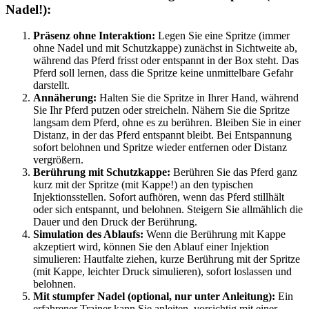
Nadel!):
Präsenz ohne Interaktion:
Legen Sie eine Spritze (immer
ohne Nadel und mit Schutzkappe) zunächst in Sichtweite ab,
während das Pferd frisst oder entspannt in der Box steht. Das
Pferd soll lernen, dass die Spritze keine unmittelbare Gefahr
darstellt.
Annäherung:
Halten Sie die Spritze in Ihrer Hand, während
Sie Ihr Pferd putzen oder streicheln. Nähern Sie die Spritze
langsam dem Pferd, ohne es zu berühren. Bleiben Sie in einer
Distanz, in der das Pferd entspannt bleibt. Bei Entspannung
sofort belohnen und Spritze wieder entfernen oder Distanz
vergrößern.
Berührung mit Schutzkappe:
Berühren Sie das Pferd ganz
kurz mit der Spritze (mit Kappe!) an den typischen
Injektionsstellen. Sofort aufhören, wenn das Pferd stillhält
oder sich entspannt, und belohnen. Steigern Sie allmählich die
Dauer und den Druck der Berührung.
Simulation des Ablaufs:
Wenn die Berührung mit Kappe
akzeptiert wird, können Sie den Ablauf einer Injektion
simulieren: Hautfalte ziehen, kurze Berührung mit der Spritze
(mit Kappe, leichter Druck simulieren), sofort loslassen und
belohnen.
Mit stumpfer Nadel (optional, nur unter Anleitung):
Ein
erfahrener Trainer kann Sie anleiten, vorsichtig mit einer