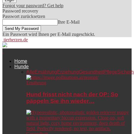
Forgot your password? Get help
Password recovery
Passwort zurücksetzen
Ihre E-Mail
Ein Passwort wird Ihnen per E-Mail zugeschickt.
tierherzen.de
Home
Hunde
Alle
Ernährung
Erziehung
Gesundheit
Pflege
Sicherh
Ernährung
Hund frisst nicht nach der OP: So
päppeln Sie ihn wieder…
Gesundheit