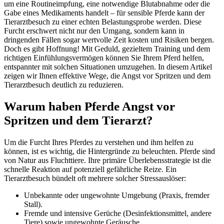
um eine Routineimpfung, eine notwendige Blutabnahme oder die
Gabe eines Medikaments handelt – für sensible Pferde kann der
Tierarztbesuch zu einer echten Belastungsprobe werden. Diese
Furcht erschwert nicht nur den Umgang, sondern kann in
dringenden Fällen sogar wertvolle Zeit kosten und Risiken bergen.
Doch es gibt Hoffnung! Mit Geduld, gezieltem Training und dem
richtigen Einfühlungsvermögen können Sie Ihrem Pferd helfen,
entspannter mit solchen Situationen umzugehen. In diesem Artikel
zeigen wir Ihnen effektive Wege, die Angst vor Spritzen und dem
Tierarztbesuch deutlich zu reduzieren.
Warum haben Pferde Angst vor
Spritzen und dem Tierarzt?
Um die Furcht Ihres Pferdes zu verstehen und ihm helfen zu
können, ist es wichtig, die Hintergründe zu beleuchten. Pferde sind
von Natur aus Fluchttiere. Ihre primäre Überlebensstrategie ist die
schnelle Reaktion auf potenziell gefährliche Reize. Ein
Tierarztbesuch bündelt oft mehrere solcher Stressauslöser:
Unbekannte oder ungewohnte Umgebung (Praxis, fremder
Stall).
Fremde und intensive Gerüche (Desinfektionsmittel, andere
Tiere) sowie ungewohnte Geräusche.