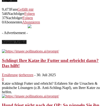
9,473
Fans
Gefällt mir
546
Nachfolger
Folgen
37
Nachfolger
Folgen
0
Abonnenten
Abonnieren
- Advertisement -
Neueste Artikel
Schlingt Ihre Katze ihr Futter und erbricht dann?
Das hilft!
Ernährung
tierherzen
-
30. Juli 2025
0
Katze schlingt Futter und erbricht? Erfahren Sie die Ursachen &
praktische Lösungen (z.B. Anti-Schling-Napf), um Ihrer Katze zu
helfen.
Hund frisst nicht nach der OP: So päppeln Sie ihn