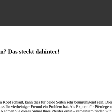
n? Das steckt dahinter!
Kopf schlägt, kann dies für beide Seiten sehr beunruhigend sein. Diese
ss Ihr vierbeiniger Freund ein Problem hat. Als Experte für Pferdegesun
 Nehmen Sie dieses Signal Ihres Pferdes ernst – gemeinsam finden wir h