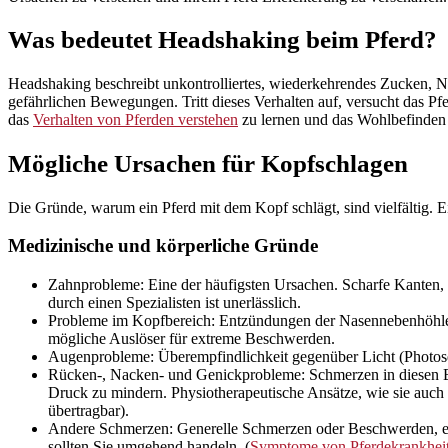
Was bedeutet Headshaking beim Pferd?
Headshaking beschreibt unkontrolliertes, wiederkehrendes Zucken, Nic
gefährlichen Bewegungen. Tritt dieses Verhalten auf, versucht das Pf
das
Verhalten von Pferden verstehen
zu lernen und das Wohlbefinden s
Mögliche Ursachen für Kopfschlagen
Die Gründe, warum ein Pferd mit dem Kopf schlägt, sind vielfältig. Ei
Medizinische und körperliche Gründe
Zahnprobleme: Eine der häufigsten Ursachen. Scharfe Kanten
durch einen Spezialisten ist unerlässlich.
Probleme im Kopfbereich: Entzündungen der Nasennebenhöhlen 
mögliche Auslöser für extreme Beschwerden.
Augenprobleme: Überempfindlichkeit gegenüber Licht (Photos
Rücken-, Nacken- und Genickprobleme: Schmerzen in diesen Be
Druck zu mindern. Physiotherapeutische Ansätze, wie sie auch f
übertragbar).
Andere Schmerzen: Generelle Schmerzen oder Beschwerden, etw
sollten Sie umgehend handeln. (
Symptome von Pferdekrankhei