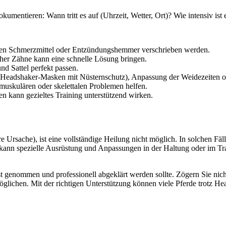
kumentieren: Wann tritt es auf (Uhrzeit, Wetter, Ort)? Wie intensiv is
n Schmerzmittel oder Entzündungshemmer verschrieben werden.
her Zähne kann eine schnelle Lösung bringen.
d Sattel perfekt passen.
eadshaker-Masken mit Nüsternschutz), Anpassung der Weidezeiten oder
muskulären oder skelettalen Problemen helfen.
en kann gezieltes Training unterstützend wirken.
Ursache), ist eine vollständige Heilung nicht möglich. In solchen Fäl
s kann spezielle Ausrüstung und Anpassungen in der Haltung oder im T
t genommen und professionell abgeklärt werden sollte. Zögern Sie nich
lichen. Mit der richtigen Unterstützung können viele Pferde trotz Hea