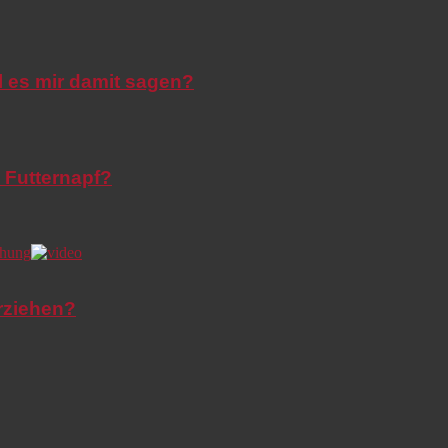
l es mir damit sagen?
 Futternapf?
rziehen?