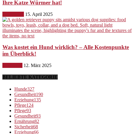
Ihre Katze Würmer hat!
Gesundheit
15. April 2025
Was kostet ein Hund wirklich? – Alle Kostenpunkte
im Überblick!
Ernährung
12. März 2025
BELIEBTE KATEGORIE
Hunde
327
Gesundheit
190
Erziehung
135
Pflege
124
Pflege
93
Gesundheit
93
Ernährung
82
Sicherheit
68
Erziehung
66