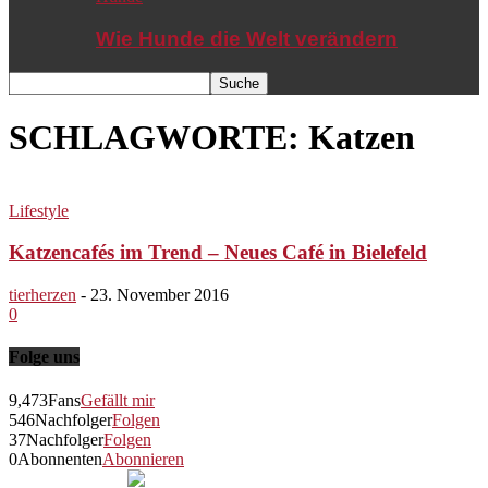
Wie Hunde die Welt verändern
SCHLAGWORTE: Katzen
Lifestyle
Katzencafés im Trend – Neues Café in Bielefeld
tierherzen
-
23. November 2016
0
Folge uns
9,473
Fans
Gefällt mir
546
Nachfolger
Folgen
37
Nachfolger
Folgen
0
Abonnenten
Abonnieren