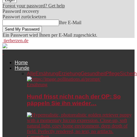
Forgot your password? Get help
Password recovery
Passwort zurücksetzen
Ihre E-Mail
Ein Passwort wird Ihnen per E-Mail zugeschickt.
tierherzen.de
Home
Hunde
Alle
Ernährung
Erziehung
Gesundheit
Pflege
Sicherh
Ernährung
Hund frisst nicht nach der OP: So
päppeln Sie ihn wieder…
Gesundheit