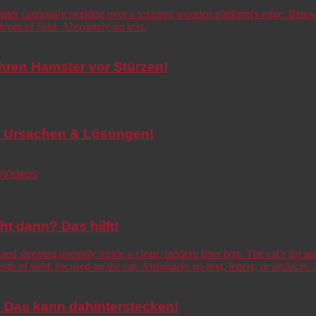
Ihren Hamster vor Stürzen!
de! Ursachen & Lösungen!
e
Videos
cht dann? Das hilft!
o! Das kann dahinterstecken!