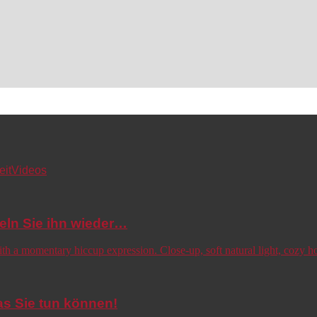
eit
Videos
eln Sie ihn wieder…
s Sie tun können!