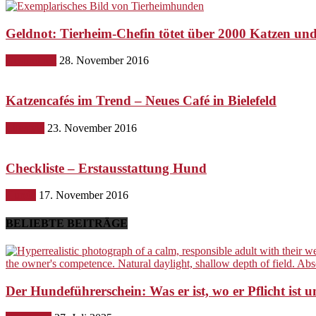
Geldnot: Tierheim-Chefin tötet über 2000 Katzen u
Gesundheit
28. November 2016
Katzencafés im Trend – Neues Café in Bielefeld
Lifestyle
23. November 2016
Checkliste – Erstausstattung Hund
Hunde
17. November 2016
BELIEBTE BEITRÄGE
Der Hundeführerschein: Was er ist, wo er Pflicht ist u