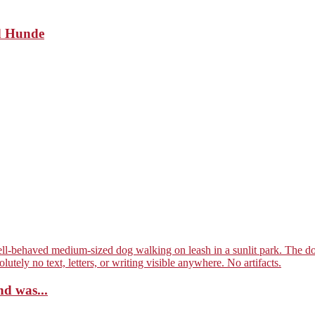
nd Hunde
nd was...