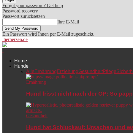
Forgot your password? Get help
Password recovery
Passwort zurücksetzen
Ihre E-Mail
Ein Passwort wird Ihnen per E-Mail zugeschickt.
tierherzen.de
Home
Hunde
Alle
Ernährung
Erziehung
Gesundheit
Pflege
Sicherh
Ernährung
Hund frisst nicht nach der OP: So päpp
Gesundheit
Hund hat Schluckauf: Ursachen und wa