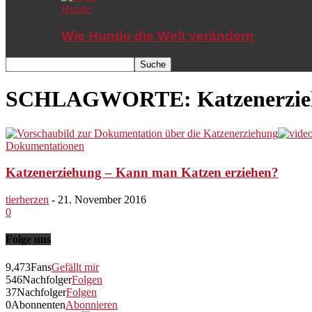
Hunde
Wie Hunde die Welt verändern
SCHLAGWORTE: Katzenerzie
Dokumentationen
Katzenerziehung – Kann man Katzen erziehen?
tierherzen
-
21. November 2016
0
Folge uns
9,473
Fans
Gefällt mir
546
Nachfolger
Folgen
37
Nachfolger
Folgen
0
Abonnenten
Abonnieren