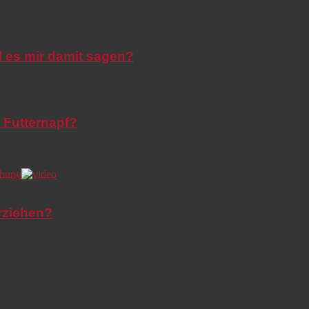
l es mir damit sagen?
 Futternapf?
rziehen?