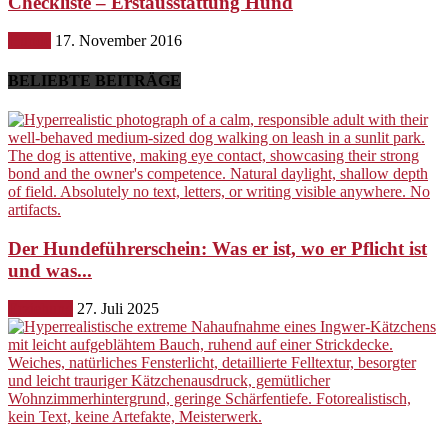
Checkliste – Erstausstattung Hund
Hunde
17. November 2016
BELIEBTE BEITRÄGE
Der Hundeführerschein: Was er ist, wo er Pflicht ist
und was...
Erziehung
27. Juli 2025