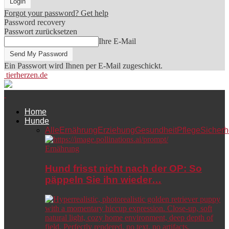
Forgot your password? Get help
Password recovery
Passwort zurücksetzen
Ihre E-Mail
Ein Passwort wird Ihnen per E-Mail zugeschickt.
tierherzen.de
Home
Hunde
Alle
Ernährung
Erziehung
Gesundheit
Pflege
Sicherh
Ernährung
Hund frisst nicht nach der OP: So
päppeln Sie ihn wieder…