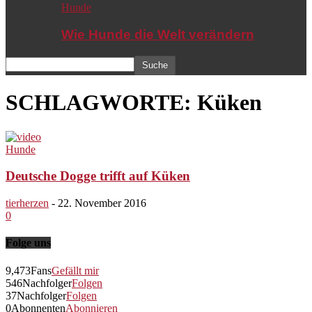
Hunde
Wie Hunde die Welt verändern
SCHLAGWORTE: Küken
Hunde
Deutsche Dogge trifft auf Küken
tierherzen
-
22. November 2016
0
Folge uns
9,473
Fans
Gefällt mir
546
Nachfolger
Folgen
37
Nachfolger
Folgen
0
Abonnenten
Abonnieren