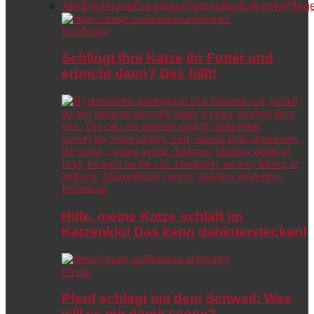
Alle
Ernährung
Erziehung
Gesundheit
Lifestyle
Pfleg
Ernährung
Schlingt Ihre Katze ihr Futter und
erbricht dann? Das hilft!
Erziehung
Hilfe, meine Katze schläft im
Katzenklo! Das kann dahinterstecken!
Pferde
Pferd schlägt mit dem Schweif: Was
will es mir damit sagen?