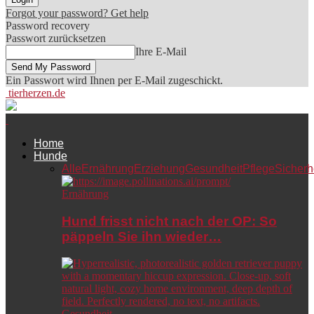
Forgot your password? Get help
Password recovery
Passwort zurücksetzen
Ihre E-Mail
Ein Passwort wird Ihnen per E-Mail zugeschickt.
tierherzen.de
Home
Hunde
Alle
Ernährung
Erziehung
Gesundheit
Pflege
Sicherh
Ernährung
Hund frisst nicht nach der OP: So
päppeln Sie ihn wieder…
Gesundheit