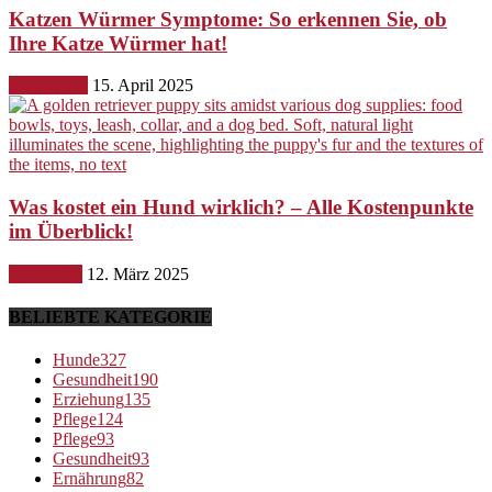
Katzen Würmer Symptome: So erkennen Sie, ob
Ihre Katze Würmer hat!
Gesundheit
15. April 2025
Was kostet ein Hund wirklich? – Alle Kostenpunkte
im Überblick!
Ernährung
12. März 2025
BELIEBTE KATEGORIE
Hunde
327
Gesundheit
190
Erziehung
135
Pflege
124
Pflege
93
Gesundheit
93
Ernährung
82