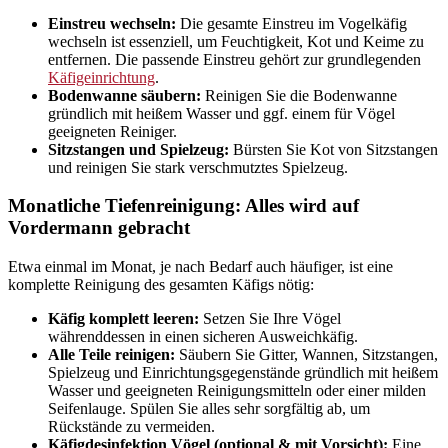
Einstreu wechseln:
Die gesamte Einstreu im Vogelkäfig
wechseln ist essenziell, um Feuchtigkeit, Kot und Keime zu
entfernen. Die passende Einstreu gehört zur grundlegenden
Käfigeinrichtung
.
Bodenwanne säubern:
Reinigen Sie die Bodenwanne
gründlich mit heißem Wasser und ggf. einem für Vögel
geeigneten Reiniger.
Sitzstangen und Spielzeug:
Bürsten Sie Kot von Sitzstangen
und reinigen Sie stark verschmutztes Spielzeug.
Monatliche Tiefenreinigung: Alles wird auf
Vordermann gebracht
Etwa einmal im Monat, je nach Bedarf auch häufiger, ist eine
komplette Reinigung des gesamten Käfigs nötig:
Käfig komplett leeren:
Setzen Sie Ihre Vögel
währenddessen in einen sicheren Ausweichkäfig.
Alle Teile reinigen:
Säubern Sie Gitter, Wannen, Sitzstangen,
Spielzeug und Einrichtungsgegenstände gründlich mit heißem
Wasser und geeigneten Reinigungsmitteln oder einer milden
Seifenlauge. Spülen Sie alles sehr sorgfältig ab, um
Rückstände zu vermeiden.
Käfigdesinfektion Vögel (optional & mit Vorsicht):
Eine