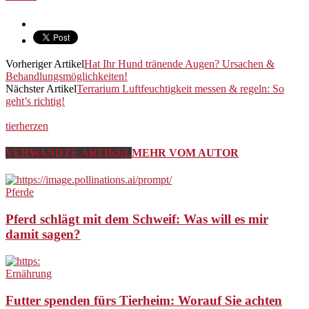
Vorheriger Artikel
Hat Ihr Hund tränende Augen? Ursachen &
Behandlungsmöglichkeiten!
Nächster Artikel
Terrarium Luftfeuchtigkeit messen & regeln: So
geht’s richtig!
tierherzen
VERWANDTE ARTIKEL
MEHR VOM AUTOR
Pferde
Pferd schlägt mit dem Schweif: Was will es mir
damit sagen?
Ernährung
Futter spenden fürs Tierheim: Worauf Sie achten