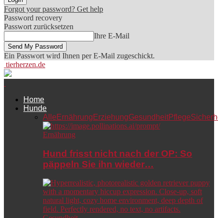
Forgot your password? Get help
Password recovery
Passwort zurücksetzen
Ihre E-Mail
Ein Passwort wird Ihnen per E-Mail zugeschickt.
tierherzen.de
Home
Hunde
Alle
Ernährung
Erziehung
Gesundheit
Pflege
Sicherh
Ernährung
Hund frisst nicht nach der OP: So
päppeln Sie ihn wieder…
Gesundheit