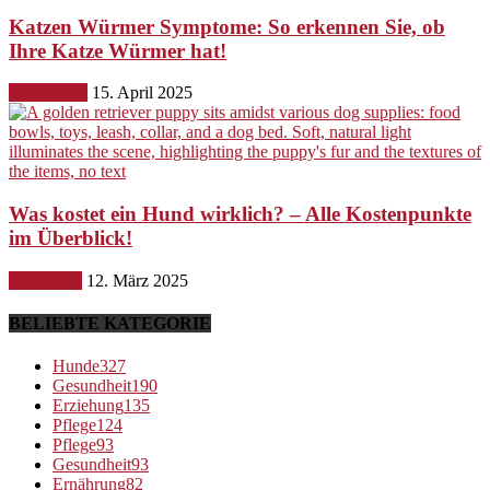
Katzen Würmer Symptome: So erkennen Sie, ob
Ihre Katze Würmer hat!
Gesundheit
15. April 2025
Was kostet ein Hund wirklich? – Alle Kostenpunkte
im Überblick!
Ernährung
12. März 2025
BELIEBTE KATEGORIE
Hunde
327
Gesundheit
190
Erziehung
135
Pflege
124
Pflege
93
Gesundheit
93
Ernährung
82