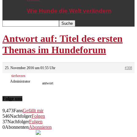
Wie Hunde die Welt verändern
Antwort auf: Titel des ersten
Themas im Hundeforum
25. November 2016 um 01:55 Uhr
#308
tierherzen
Administrator
antwort
Folge uns
9,473
Fans
Gefällt mir
546
Nachfolger
Folgen
37
Nachfolger
Folgen
0
Abonnenten
Abonnieren