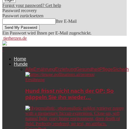
Forgot your password? Get help
Password recovery
Passwort zurücksetzen
Ihre E-Mail
Ein Passwort wird Ihnen per E-Mail zugeschickt.
tierherzen.de
Home
Hunde
Alle
Ernährung
Erziehung
Gesundheit
Pflege
Sicherh
Ernährung
Hund frisst nicht nach der OP: So
päppeln Sie ihn wieder…
Gesundheit