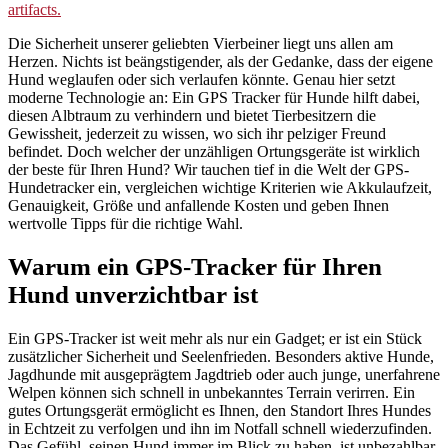
Die Sicherheit unserer geliebten Vierbeiner liegt uns allen am
Herzen. Nichts ist beängstigender, als der Gedanke, dass der eigene
Hund weglaufen oder sich verlaufen könnte. Genau hier setzt
moderne Technologie an: Ein GPS Tracker für Hunde hilft dabei,
diesen Albtraum zu verhindern und bietet Tierbesitzern die
Gewissheit, jederzeit zu wissen, wo sich ihr pelziger Freund
befindet. Doch welcher der unzähligen Ortungsgeräte ist wirklich
der beste für Ihren Hund? Wir tauchen tief in die Welt der GPS-
Hundetracker ein, vergleichen wichtige Kriterien wie Akkulaufzeit,
Genauigkeit, Größe und anfallende Kosten und geben Ihnen
wertvolle Tipps für die richtige Wahl.
Warum ein GPS-Tracker für Ihren
Hund unverzichtbar ist
Ein GPS-Tracker ist weit mehr als nur ein Gadget; er ist ein Stück
zusätzlicher Sicherheit und Seelenfrieden. Besonders aktive Hunde,
Jagdhunde mit ausgeprägtem Jagdtrieb oder auch junge, unerfahrene
Welpen können sich schnell in unbekanntes Terrain verirren. Ein
gutes Ortungsgerät ermöglicht es Ihnen, den Standort Ihres Hundes
in Echtzeit zu verfolgen und ihn im Notfall schnell wiederzufinden.
Das Gefühl, seinen Hund immer im Blick zu haben, ist unbezahlbar