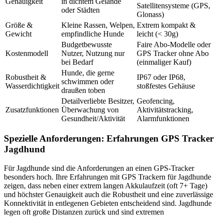
Genauigkeit
in dichtem Gelände
Satellitensysteme (GPS,
oder Städten
Glonass)
Größe &
Kleine Rassen, Welpen,
Extrem kompakt &
Gewicht
empfindliche Hunde
leicht (< 30g)
Budgetbewusste
Faire Abo-Modelle oder
Kostenmodell
Nutzer, Nutzung nur
GPS Tracker ohne Abo
bei Bedarf
(einmaliger Kauf)
Hunde, die gerne
Robustheit &
IP67 oder IP68,
schwimmen oder
Wasserdichtigkeit
stoßfestes Gehäuse
draußen toben
Detailverliebte Besitzer,
Geofencing,
Zusatzfunktionen
Überwachung von
Aktivitätstracking,
Gesundheit/Aktivität
Alarmfunktionen
Spezielle Anforderungen: Erfahrungen GPS Tracker
Jagdhund
Für Jagdhunde sind die Anforderungen an einen GPS-Tracker
besonders hoch. Ihre Erfahrungen mit GPS Trackern für Jagdhunde
zeigen, dass neben einer extrem langen Akkulaufzeit (oft 7+ Tage)
und höchster Genauigkeit auch die Robustheit und eine zuverlässige
Konnektivität in entlegenen Gebieten entscheidend sind. Jagdhunde
legen oft große Distanzen zurück und sind extremen