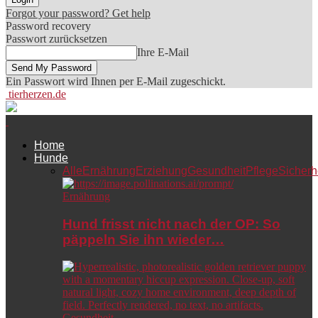
Forgot your password? Get help
Password recovery
Passwort zurücksetzen
Ihre E-Mail
Ein Passwort wird Ihnen per E-Mail zugeschickt.
tierherzen.de
Home
Hunde
Alle
Ernährung
Erziehung
Gesundheit
Pflege
Sicherh
Ernährung
Hund frisst nicht nach der OP: So
päppeln Sie ihn wieder…
Gesundheit