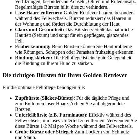
Verfilzungen, besonders an Achseln, Ohren und Rutenansatz.
Regelmäßiges Bürsten hilft, dies zu verhindern.
Lose Haare entfernen:
Golden Retriever haaren, besonders
während des Fellwechsels. Bürsten reduziert das Haaren in
der Wohnung und fördert die Durchblutung der Haut.
Glanz und Gesundheit:
Das Bürsten verteilt das natürliche
Hautfett (Sebum) und sorgt für ein gepflegtes, glänzendes
Fell.
Früherkennung:
Beim Bürsten können Sie Hautprobleme
wie Rötungen, Schuppen oder Parasiten frühzeitig erkennen.
Bindung stärken:
Die Fellpflege ist eine gute Gelegenheit,
die Bindung zu Ihrem Hund zu stärken.
Die richtigen Bürsten für Ihren Golden Retriever
Für die optimale Fellpflege benötigen Sie:
Zupfbürste (Slicker-Bürste):
Für die tägliche Pflege und
zum Entfernen loser Haare. Achten Sie auf abgerundete
Borsten.
Unterfellbürste (z.B. Furminator):
Effektiv während des
Fellwechsels, um loses Unterfell zu entfernen. Verwenden Sie
diese Bürste 1-2 Mal pro Woche während des Fellwechsels.
Grobe Bürste oder Striegel:
Zum Lockern von Schmutz
und Staub.