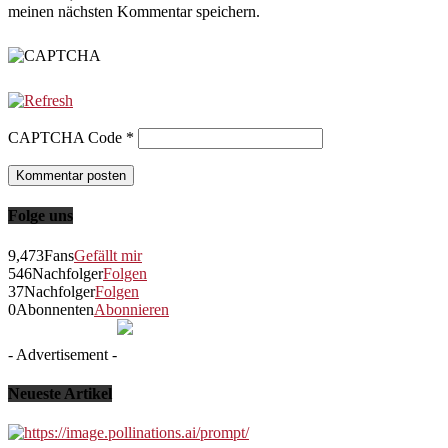
meinen nächsten Kommentar speichern.
CAPTCHA Code
*
Folge uns
9,473
Fans
Gefällt mir
546
Nachfolger
Folgen
37
Nachfolger
Folgen
0
Abonnenten
Abonnieren
- Advertisement -
Neueste Artikel