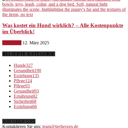
Was kostet ein Hund wirklich? – Alle Kostenpunkte
im Überblick!
Ernährung
12. März 2025
BELIEBTE KATEGORIE
Hunde
327
Gesundheit
190
Erziehung
135
Pflege
124
Pflege
93
Gesundheit
93
Ernährung
82
Sicherheit
68
Erziehung
66
WIR ÜBER UNS
Kontaktieren Sie uns:
team@tierherzen.de