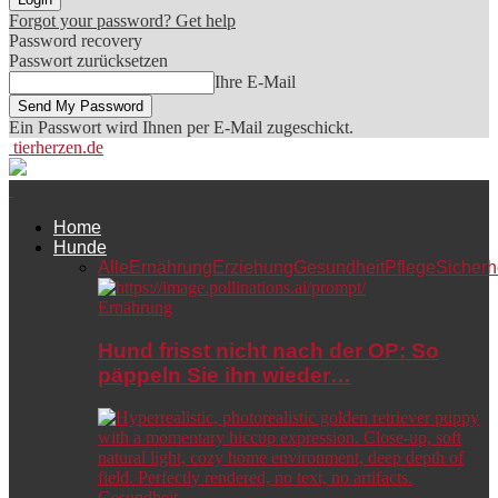
Forgot your password? Get help
Password recovery
Passwort zurücksetzen
Ihre E-Mail
Ein Passwort wird Ihnen per E-Mail zugeschickt.
tierherzen.de
Home
Hunde
Alle
Ernährung
Erziehung
Gesundheit
Pflege
Sicherh
Ernährung
Hund frisst nicht nach der OP: So
päppeln Sie ihn wieder…
Gesundheit