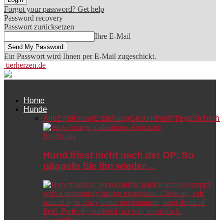
Forgot your password? Get help
Password recovery
Passwort zurücksetzen
Ihre E-Mail
Ein Passwort wird Ihnen per E-Mail zugeschickt.
tierherzen.de
Home
Hunde
Alle
Ernährung
Erziehung
Gesundheit
Pflege
Sicherh
Ernährung
Hund frisst nicht nach der OP: So
päppeln Sie ihn wieder…
Gesundheit