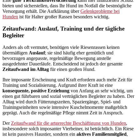
Eine
gute Tierkrankenversicherung
kann hier finanziellen Schutz
bieten und sicherstellen, dass Ihr Hund im Notfall die bestmögliche
Versorgung erhält. Die Aufklärung über
Gelenkprobleme bei
Hunden
ist für Halter großer Rassen besonders wichtig.
Zeitaufwand: Auslauf, Training und der tägliche
Begleiter
Anders als oft vermutet, benötigen viele Riesenrassen keinen
übermäßigen
Auslauf
; sie sind häufig eher gemütlich und
bevorzugen angepasste, regelmäßige Bewegung anstelle
ausgedehnter Dauerläufe. Entscheidend ist jedoch der gesamte
Zeitaufwand im Alltag
für einen großen Hund.
Ihre imposante Erscheinung und Kraft erfordern auch mehr Zeit für
Training und Sozialisierung. Aufgrund ihrer Kraft ist eine
konsequente, positive Erziehung
von Anfang an sehr wichtig, um
einen gut führbaren und sozial verträglichen Begleiter zu haben. Der
Alltag wird durch Fütterungszeiten, Spaziergänge, Spiel- und
Trainingseinheiten sowie intensive Kuschelmomente maßgeblich
geprägt. Auch die regelmäßige Pflege nimmt Zeit in Anspruch.
Der
Zeitaufwand für die artgerechte Beschäftigung von Hunden
,
insbesondere solch imposanter Vierbeiner, ist beträchtlich. Ein Riese
ist kein passives Haustier, sondern ein
aktives Familienmitglied
,