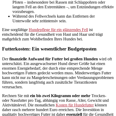
Pfoten – insbesondere bei Rassen mit Schlappohren oder
langem Fell an den Extremitäten –, um Entzündungen effektiv
vorzubeugen.
Während des Fellwechsels kann das Entfernen der
Unterwolle sehr zeitintensiv sein.
Eine sorgfältige
Hundepflege für ein glänzendes Fell
ist
entscheidend für die Gesundheit von Haut und Haar und trägt
maßgeblich zum Wohlbefinden Ihres Hundes bei.
Futterkosten: Ein wesentlicher Budgetposten
Der
finanzielle Aufwand für Futter bei großen Hunden
wird oft
unterschätzt. Ein ausgewachsener Hund dieser Größe hat einen
enormen Energiebedarf, der durch eine entsprechende Menge
hochwertigen Futters gedeckt werden muss. Minderwertiges Futter
kann nicht nur zu Mangelerscheinungen oder Verdauungsproblemen
führen, sondern langfristig auch zusätzliche Tierarztkosten
verursachen.
Rechnen Sie mit
ein bis zwei Kilogramm oder mehr
Trocken-
oder Nassfutter pro Tag, abhängig von Rasse, Alter, Gewicht und
Aktivitätslevel. Die monatlichen
Kosten für Hundefutter
können
daher rasch mehrere hundert Euro erreichen. Die Investition in
qualitativ hochwertiges Futter ist daher
essenziell
für die Gesundheit