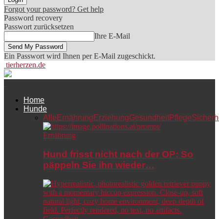
Forgot your password? Get help
Password recovery
Passwort zurücksetzen
Ihre E-Mail
Ein Passwort wird Ihnen per E-Mail zugeschickt.
tierherzen.de
Home
Hunde
Alle
Ernährung
Erziehung
Gesundheit
Pflege
Sicherh
Ernährung
Hund frisst nicht nach der OP: So
päppeln Sie ihn wieder…
Gesundheit