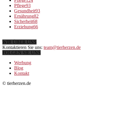
Pflege
124
Pflege
93
Gesundheit
93
Ernährung
82
Sicherheit
68
Erziehung
66
WIR ÜBER UNS
Kontaktieren Sie uns:
team@tierherzen.de
FOLGEN SIE UNS
Werbung
Blog
Kontakt
© tierherzen.de