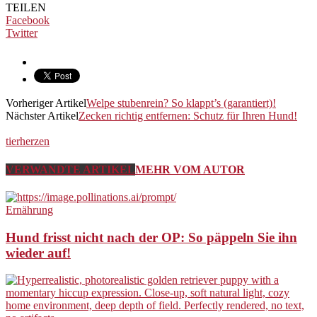
TEILEN
Facebook
Twitter
Vorheriger Artikel
Welpe stubenrein? So klappt’s (garantiert)!
Nächster Artikel
Zecken richtig entfernen: Schutz für Ihren Hund!
tierherzen
VERWANDTE ARTIKEL
MEHR VOM AUTOR
Ernährung
Hund frisst nicht nach der OP: So päppeln Sie ihn
wieder auf!