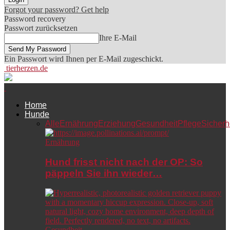
Forgot your password? Get help
Password recovery
Passwort zurücksetzen
Ihre E-Mail
Ein Passwort wird Ihnen per E-Mail zugeschickt.
tierherzen.de
Home
Hunde
Alle
Ernährung
Erziehung
Gesundheit
Pflege
Sicherh
Ernährung
Hund frisst nicht nach der OP: So
päppeln Sie ihn wieder…
Gesundheit