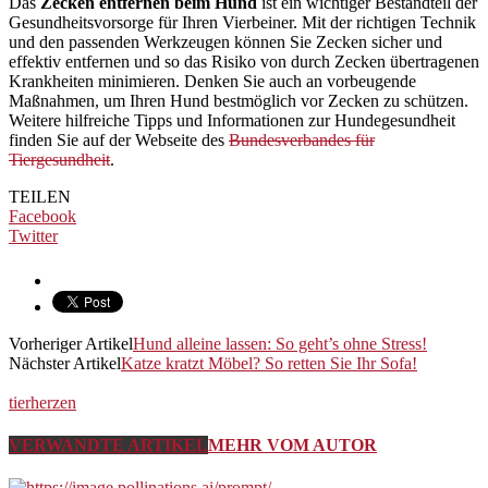
Das
Zecken entfernen beim Hund
ist ein wichtiger Bestandteil der
Gesundheitsvorsorge für Ihren Vierbeiner. Mit der richtigen Technik
und den passenden Werkzeugen können Sie Zecken sicher und
effektiv entfernen und so das Risiko von durch Zecken übertragenen
Krankheiten minimieren. Denken Sie auch an vorbeugende
Maßnahmen, um Ihren Hund bestmöglich vor Zecken zu schützen.
Weitere hilfreiche Tipps und Informationen zur Hundegesundheit
finden Sie auf der Webseite des
Bundesverbandes für
Tiergesundheit
.
TEILEN
Facebook
Twitter
Vorheriger Artikel
Hund alleine lassen: So geht’s ohne Stress!
Nächster Artikel
Katze kratzt Möbel? So retten Sie Ihr Sofa!
tierherzen
VERWANDTE ARTIKEL
MEHR VOM AUTOR