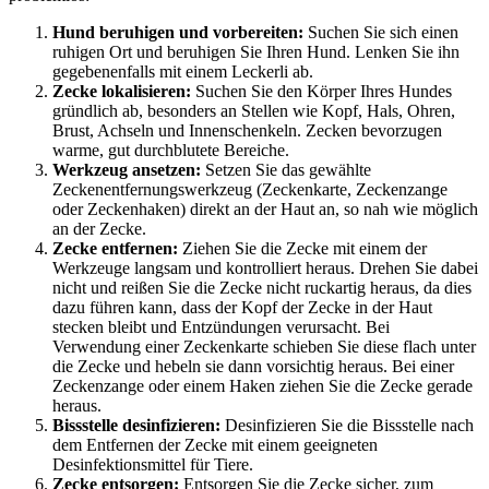
Hund beruhigen und vorbereiten:
Suchen Sie sich einen
ruhigen Ort und beruhigen Sie Ihren Hund. Lenken Sie ihn
gegebenenfalls mit einem Leckerli ab.
Zecke lokalisieren:
Suchen Sie den Körper Ihres Hundes
gründlich ab, besonders an Stellen wie Kopf, Hals, Ohren,
Brust, Achseln und Innenschenkeln. Zecken bevorzugen
warme, gut durchblutete Bereiche.
Werkzeug ansetzen:
Setzen Sie das gewählte
Zeckenentfernungswerkzeug (Zeckenkarte, Zeckenzange
oder Zeckenhaken) direkt an der Haut an, so nah wie möglich
an der Zecke.
Zecke entfernen:
Ziehen Sie die Zecke mit einem der
Werkzeuge langsam und kontrolliert heraus. Drehen Sie dabei
nicht und reißen Sie die Zecke nicht ruckartig heraus, da dies
dazu führen kann, dass der Kopf der Zecke in der Haut
stecken bleibt und Entzündungen verursacht. Bei
Verwendung einer Zeckenkarte schieben Sie diese flach unter
die Zecke und hebeln sie dann vorsichtig heraus. Bei einer
Zeckenzange oder einem Haken ziehen Sie die Zecke gerade
heraus.
Bissstelle desinfizieren:
Desinfizieren Sie die Bissstelle nach
dem Entfernen der Zecke mit einem geeigneten
Desinfektionsmittel für Tiere.
Zecke entsorgen:
Entsorgen Sie die Zecke sicher, zum