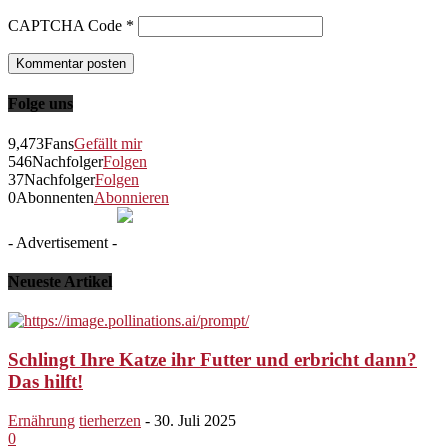
CAPTCHA Code
*
Folge uns
9,473
Fans
Gefällt mir
546
Nachfolger
Folgen
37
Nachfolger
Folgen
0
Abonnenten
Abonnieren
- Advertisement -
Neueste Artikel
Schlingt Ihre Katze ihr Futter und erbricht dann?
Das hilft!
Ernährung
tierherzen
-
30. Juli 2025
0