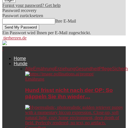
Forgot your password? Get help
Password recovery
Passwort zurücksetzen
Ihre E-Mail
Ein Passwort wird Ihnen per E-Mail zugeschickt.
tierherzen.de
Home
Hunde
Alle
Ernährung
Erziehung
Gesundheit
Pflege
Sicherh
Ernährung
Hund frisst nicht nach der OP: So
päppeln Sie ihn wieder…
Gesundheit