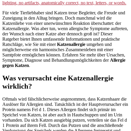
Für viele Tierliebhaber sind Katzen treue Begleiter, die Freude und
Zuneigung in den Alltag bringen. Doch manchmal wird die
Katzenliebe von einer unerwünschten Reaktion überschattet: der
Katzenallergie. Was aber tun, wenn allergische Symptome auftreten,
der Wunsch nach einer Katze aber dennoch groß ist? Dieser
Ratgeber bietet Ihnen umfassende Informationen und praktische
Ratschläge, wie Sie mit einer
Katzenallergie
umgehen und
möglicherweise ein harmonisches Zusammenleben mit einer
Samtpfote ermöglichen können. Erfahren Sie mehr über Ursachen,
Symptome, Diagnose und Behandlungsmöglichkeiten der
Allergie
gegen Katzen
.
Was verursacht eine Katzenallergie
wirklich?
Oftmals wird fälschlicherweise angenommen, dass Katzenhaare die
Auslöser für Allergien sind. Tatsächlich ist der Hauptverursacher ein
Protein namens Fel d 1. Dieses Allergen findet sich primär im
Speichel von Katzen, ist aber auch in Hautschuppen und im Urin
vorhanden. Da sich Katzen ausgiebig putzen, verteilen sie das Fel d
1 Protein auf ihrem Fell. Durch das Putzen und die anschließende
Verdunstung des Speichels werden die Allergene freigesetzt und