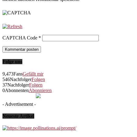
CAPTCHA Code
*
Folge uns
9,473
Fans
Gefällt mir
546
Nachfolger
Folgen
37
Nachfolger
Folgen
0
Abonnenten
Abonnieren
- Advertisement -
Neueste Artikel