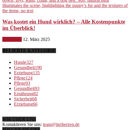
Was kostet ein Hund wirklich? – Alle Kostenpunkte
im Überblick!
Ernährung
12. März 2025
BELIEBTE KATEGORIE
Hunde
327
Gesundheit
190
Erziehung
135
Pflege
124
Pflege
93
Gesundheit
93
Ernährung
82
Sicherheit
68
Erziehung
66
WIR ÜBER UNS
Kontaktieren Sie uns:
team@tierherzen.de
FOLGEN SIE UNS