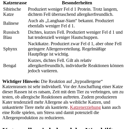
Katzenrasse
Besonderheiten
Sibirische
Produziert weniger Fel d 1 Protein. Trotz langem,
Katze
dichtem Fell überraschend allergikerfreundlich.
Auch als „Langhaar-Siam“ bekannt. Produziert
Balinese
ebenfalls weniger Fel d 1.
Russisch
Dichtes, kurzes Fell. Produziert weniger Fel d 1 und
Blau
hat tendenziell weniger Hautschuppen.
Nacktkatze. Produziert zwar Fel d 1, aber ohne Fell
Sphynx
geringere Allergenverteilung. Regelmäßige
Hautpflege ist wichtig.
Kurzes, dichtes Fell. Gilt als relativ
Bengal
allergikerfreundlich, individuelle Reaktionen können
jedoch variieren.
Wichtiger Hinweis:
Die Reaktion auf „hypoallergene“
Katzenrassen ist sehr individuell. Vor der Anschaffung einer Katze
dieser Rassen ist es ratsam, Zeit mit dem Tier zu verbringen, um zu
testen, ob allergische Reaktionen auftreten. Zudem produzieren
Kater tendenziell mehr Allergene als weibliche Katzen, und
unkastrierte Tiere mehr als kastrierte.
Katzenerziehung
kann auch
eine Rolle spielen, um Stress und damit potenziell die
Allergenproduktion zu reduzieren.