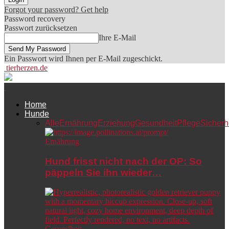
Forgot your password? Get help
Password recovery
Passwort zurücksetzen
Ihre E-Mail
Ein Passwort wird Ihnen per E-Mail zugeschickt.
tierherzen.de
Home
Hunde
Alle
Ernährung
Erziehung
Gesundheit
Pflege
Sicherh
Ernährung
Hund frisst nicht nach der OP: So
päppeln Sie ihn wieder…
Gesundheit