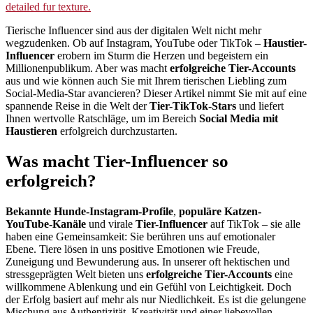
Tierische Influencer sind aus der digitalen Welt nicht mehr
wegzudenken. Ob auf Instagram, YouTube oder TikTok –
Haustier-
Influencer
erobern im Sturm die Herzen und begeistern ein
Millionenpublikum. Aber was macht
erfolgreiche Tier-Accounts
aus und wie können auch Sie mit Ihrem tierischen Liebling zum
Social-Media-Star avancieren? Dieser Artikel nimmt Sie mit auf eine
spannende Reise in die Welt der
Tier-TikTok-Stars
und liefert
Ihnen wertvolle Ratschläge, um im Bereich
Social Media mit
Haustieren
erfolgreich durchzustarten.
Was macht Tier-Influencer so
erfolgreich?
Bekannte Hunde-Instagram-Profile
,
populäre Katzen-
YouTube-Kanäle
und virale
Tier-Influencer
auf TikTok – sie alle
haben eine Gemeinsamkeit: Sie berühren uns auf emotionaler
Ebene. Tiere lösen in uns positive Emotionen wie Freude,
Zuneigung und Bewunderung aus. In unserer oft hektischen und
stressgeprägten Welt bieten uns
erfolgreiche Tier-Accounts
eine
willkommene Ablenkung und ein Gefühl von Leichtigkeit. Doch
der Erfolg basiert auf mehr als nur Niedlichkeit. Es ist die gelungene
Mischung aus Authentizität, Kreativität und einer liebevollen