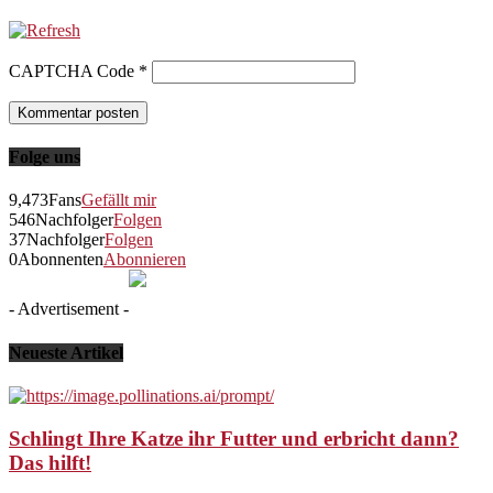
CAPTCHA Code
*
Folge uns
9,473
Fans
Gefällt mir
546
Nachfolger
Folgen
37
Nachfolger
Folgen
0
Abonnenten
Abonnieren
- Advertisement -
Neueste Artikel
Schlingt Ihre Katze ihr Futter und erbricht dann?
Das hilft!