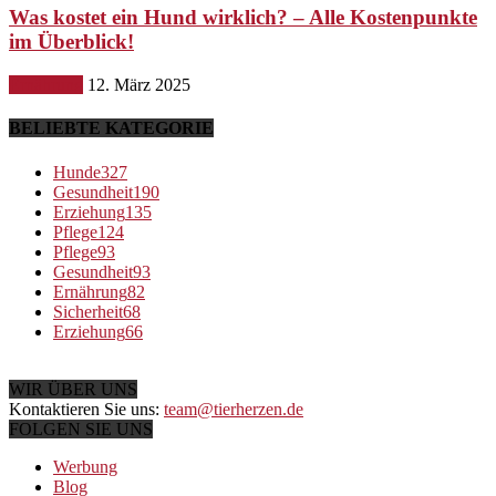
Was kostet ein Hund wirklich? – Alle Kostenpunkte
im Überblick!
Ernährung
12. März 2025
BELIEBTE KATEGORIE
Hunde
327
Gesundheit
190
Erziehung
135
Pflege
124
Pflege
93
Gesundheit
93
Ernährung
82
Sicherheit
68
Erziehung
66
WIR ÜBER UNS
Kontaktieren Sie uns:
team@tierherzen.de
FOLGEN SIE UNS
Werbung
Blog