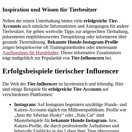
Inspiration und Wissen für Tierbesitzer
Neben der reinen Unterhaltung bieten viele
erfolgreiche Tier-
Accounts
auch nützliche Informationen und Anregungen für andere
Tierbesitzer. Sie geben wertvolle Tipps zur artgerechten Tierhaltung,
präsentieren empfehlenswertes Tierspielzeug oder informieren über
gesunde Tierernährung.
Bekannte Hunde-Instagram-Profile
zeigen beispielsweise oft Trainingsmethoden oder interessante
Ausflugstipps für Hundehalter
. Dieser informative Zusatznutzen
trägt maßgeblich zur Popularität von
Tier-Influencern
bei.
Erfolgsbeispiele tierischer Influencer
Die Welt der
Tier-Influencer
ist facettenreich und lebendig. Hier
sind einige Beispiele für
erfolgreiche Tier-Accounts
auf
verschiedenen Plattformen:
Instagram:
Auf Instagram begeistern unzählige Hunde- und
Katzen-Accounts täglich ein Millionenpublikum. Profile wie
„Juno the Siberian Husky“ oder „Nala Cat“ sind
Musterbeispiele für
bekannte Hunde-Instagram-
bzw.
Katzen-Profile, die durch professionelle Aufnahmen und
liebevolle Einblicke in das Leben ihrer Tiere überzeugen.