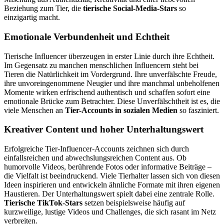
Beziehung zum Tier, die
tierische Social-Media-Stars
so
einzigartig macht.
Emotionale Verbundenheit und Echtheit
Tierische Influencer überzeugen in erster Linie durch ihre Echtheit.
Im Gegensatz zu manchen menschlichen Influencern steht bei
Tieren die Natürlichkeit im Vordergrund. Ihre unverfälschte Freude,
ihre unvoreingenommene Neugier und ihre manchmal unbeholfenen
Momente wirken erfrischend authentisch und schaffen sofort eine
emotionale Brücke zum Betrachter. Diese Unverfälschtheit ist es, die
viele Menschen an
Tier-Accounts in sozialen Medien
so fasziniert.
Kreativer Content und hoher Unterhaltungswert
Erfolgreiche Tier-Influencer-Accounts zeichnen sich durch
einfallsreichen und abwechslungsreichen Content aus. Ob
humorvolle Videos, berührende Fotos oder informative Beiträge –
die Vielfalt ist beeindruckend. Viele Tierhalter lassen sich von diesen
Ideen inspirieren und entwickeln ähnliche Formate mit ihren eigenen
Haustieren. Der Unterhaltungswert spielt dabei eine zentrale Rolle.
Tierische TikTok-Stars
setzen beispielsweise häufig auf
kurzweilige, lustige Videos und Challenges, die sich rasant im Netz
verbreiten.