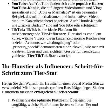
YouTube:
Auf YouTube finden sich viele
populäre Katzen-
YouTube-Kanäle
, die auf längere Videoformate und Vlogs
spezialisiert sind. „Cole & Marmalade“ ist ein bekanntes
Beispiel, das mit unterhaltsamen und informativen Videos
rund um Katzenliebhaberei begeistert. Auch Hunde-Kanäle
wie „Tucker Budzyn“ sind auf YouTube sehr erfolgreich.
TikTok:
TikTok ist die ideale Plattform für
aufsehenerregende
Tier-Influencer
. Hier sind es vor allem
kurze, witzige Videos, die in kurzer Zeit enorme Reichweiten
erzielen. Accounts wie „itsdougthepug“ oder
„princess_poochi“ demonstrieren eindrucksvoll, wie man mit
kreativen Ideen und dem richtigen Gespür für Trends zum
gefeierten
Tier-TikTok-Star
avanciert.
Ihr Haustier als Influencer: Schritt-für-
Schritt zum Tier-Star
Hegen Sie den Wunsch, Ihr Haustier in einen Social-Media-Star zu
verwandeln? Mit diesen praxiserprobten Ratschlägen legen Sie den
Grundstein für einen
erfolgreichen Tier-Account
:
Wählen Sie die optimale Plattform:
Überlegen Sie
sorgfältig, welche Plattform am besten zu Ihrem Tier und