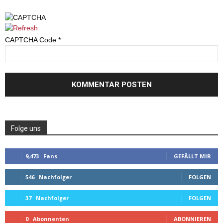
CAPTCHA Code
*
Folge uns
9,473
Fans
GEFÄLLT MIR
546
Nachfolger
FOLGEN
37
Nachfolger
FOLGEN
0
Abonnenten
ABONNIEREN