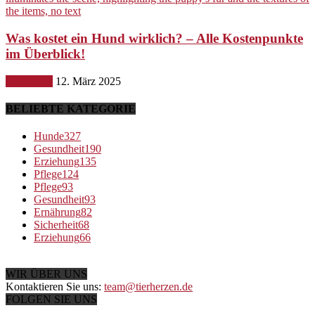
Was kostet ein Hund wirklich? – Alle Kostenpunkte
im Überblick!
Ernährung
12. März 2025
BELIEBTE KATEGORIE
Hunde
327
Gesundheit
190
Erziehung
135
Pflege
124
Pflege
93
Gesundheit
93
Ernährung
82
Sicherheit
68
Erziehung
66
WIR ÜBER UNS
Kontaktieren Sie uns:
team@tierherzen.de
FOLGEN SIE UNS