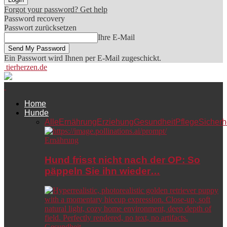
Forgot your password? Get help
Password recovery
Passwort zurücksetzen
Ihre E-Mail
Ein Passwort wird Ihnen per E-Mail zugeschickt.
tierherzen.de
Home
Hunde
Alle
Ernährung
Erziehung
Gesundheit
Pflege
Sicherh
Ernährung
Hund frisst nicht nach der OP: So
päppeln Sie ihn wieder…
Gesundheit