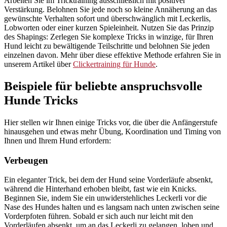
Arbeiten Sie im Tricktraining ausschließlich mit positiver
Verstärkung. Belohnen Sie jede noch so kleine Annäherung an das
gewünschte Verhalten sofort und überschwänglich mit Leckerlis,
Lobworten oder einer kurzen Spieleinheit. Nutzen Sie das Prinzip
des Shapings: Zerlegen Sie komplexe Tricks in winzige, für Ihren
Hund leicht zu bewältigende Teilschritte und belohnen Sie jeden
einzelnen davon. Mehr über diese effektive Methode erfahren Sie in
unserem Artikel über
Clickertraining für Hunde
.
Beispiele für beliebte anspruchsvolle
Hunde Tricks
Hier stellen wir Ihnen einige Tricks vor, die über die Anfängerstufe
hinausgehen und etwas mehr Übung, Koordination und Timing von
Ihnen und Ihrem Hund erfordern:
Verbeugen
Ein eleganter Trick, bei dem der Hund seine Vorderläufe absenkt,
während die Hinterhand erhoben bleibt, fast wie ein Knicks.
Beginnen Sie, indem Sie ein unwiderstehliches Leckerli vor die
Nase des Hundes halten und es langsam nach unten zwischen seine
Vorderpfoten führen. Sobald er sich auch nur leicht mit den
Vorderläufen absenkt, um an das Leckerli zu gelangen, loben und