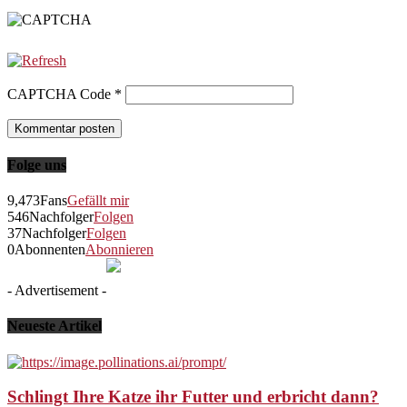
CAPTCHA Code
*
Folge uns
9,473
Fans
Gefällt mir
546
Nachfolger
Folgen
37
Nachfolger
Folgen
0
Abonnenten
Abonnieren
- Advertisement -
Neueste Artikel
Schlingt Ihre Katze ihr Futter und erbricht dann?