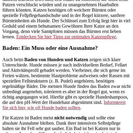
Putzen verschluckt würden und zu unangenehmen Haarballen
führen könnten. Katzen benötigen oft weichere Bürsten oder
spezielle Fellpflegehandschuhe und in der Regel kürzere, sanftere
Bürsteinheiten als Hunde. Der Schlüssel zum Erfolg liegt hier in viel
Geduld und einem behutsamen Gewöhnen Ihrer Katze an den
Vorgang, denn viele Samtpfoten müssen das Bürsten erst lieben
lernen.
Entdecken Sie hier Tipps zur optimalen Katzenpflege
.
Baden: Ein Muss oder eine Ausnahme?
Auch beim
Baden von Hunden und Katzen
zeigen sich klare
Unterschiede. Hunde müssen je nach individuellem Bedarf, Fellart
und Aktivitätsprofil gebadet werden. Vierbeiner, die sich gerne im
Freien wälzen, bestimmte Hautprobleme aufweisen oder Rassen mit
speziellen Fellstrukturen (z. B. Pudel) angehören, benötigen
regelmäßige Bäder. Die meisten Hunde finden das Baden zwar nicht
unbedingt angenehm, tolerieren es aber in der Regel gut, wenn es
richtig angegangen wird. Hierfür gibt es spezielle Hundeshampoos,
die auf den pH-Wert der Hundehaut abgestimmt sind.
Informieren
Sie sich hier, wie oft Hunde baden sollten
.
Für Katzen ist Baden meist
nicht notwendig
und sollte eine
absolute Ausnahme bleiben. Dank ihrer intensiven Selbstpflege
halten sie ihr Fell sehr gut sauber. Ein Bad ist bei Katzen nur in