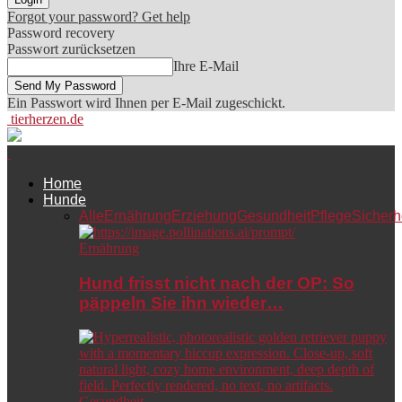
Forgot your password? Get help
Password recovery
Passwort zurücksetzen
Ihre E-Mail
Ein Passwort wird Ihnen per E-Mail zugeschickt.
tierherzen.de
Home
Hunde
Alle
Ernährung
Erziehung
Gesundheit
Pflege
Sicherh
Ernährung
Hund frisst nicht nach der OP: So
päppeln Sie ihn wieder…
Gesundheit