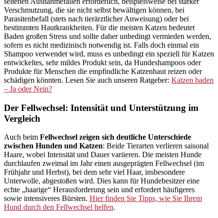
seltenen Ausnahmefällen erforderlich, beispielsweise bei starker
Verschmutzung, die sie nicht selbst bewältigen können, bei
Parasitenbefall (stets nach tierärztlicher Anweisung) oder bei
bestimmten Hautkrankheiten. Für die meisten Katzen bedeutet
Baden großen Stress und sollte daher unbedingt vermieden werden,
sofern es nicht medizinisch notwendig ist. Falls doch einmal ein
Shampoo verwendet wird, muss es unbedingt ein speziell für Katzen
entwickeltes, sehr mildes Produkt sein, da Hundeshampoos oder
Produkte für Menschen die empfindliche Katzenhaut reizen oder
schädigen könnten. Lesen Sie auch unseren Ratgeber:
Katzen baden
– Ja oder Nein?
Der Fellwechsel: Intensität und Unterstützung im
Vergleich
Auch beim
Fellwechsel zeigen sich deutliche Unterschiede
zwischen Hunden und Katzen
: Beide Tierarten verlieren saisonal
Haare, wobei Intensität und Dauer variieren. Die meisten Hunde
durchlaufen zweimal im Jahr einen ausgeprägten Fellwechsel (im
Frühjahr und Herbst), bei dem sehr viel Haar, insbesondere
Unterwolle, abgestoßen wird. Dies kann für Hundebesitzer eine
echte „haarige“ Herausforderung sein und erfordert häufigeres
sowie intensiveres Bürsten.
Hier finden Sie Tipps, wie Sie Ihrem
Hund durch den Fellwechsel helfen
.