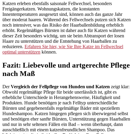
Katzen erleben ebenfalls saisonale Fellwechsel, besonders
Freigängerkatzen. Wohnungskatzen, die konstanten
Innentemperaturen ausgesetzt sind, können auch das ganze Jahr
über moderat haaren. Während des Fellwechsels putzen sich Katzen
noch intensiver, was das Risiko der Haarballenbildung erheblich
erhöht. Regelmäßiges Bürsten ist daher auch für Katzen während
dieser Zeit besonders wichtig, um sie beim Abtransport der losen
Haare zu unterstützen und die Entstehung von Haarballen zu
reduzieren.
Erfahren Sie hier, wie Sie Ihre Katze im Fellwechsel
optimal unterstützen
können.
Fazit: Liebevolle und artgerechte Pflege
nach Maß
Der
Vergleich der Fellpflege von Hunden und Katzen
zeigt klar:
Obwohl regelmäßige Pflege für beide unerlässlich ist, gibt es
erhebliche Unterschiede in Herangehensweise, Häufigkeit und
Produkten. Hunde benötigen je nach Felltyp unterschiedliche
Bürsten und gegebenenfalls regelmäßige Bäder mit speziellem
Hundeshampoo. Katzen hingegen pflegen sich überwiegend selbst
und benötigen eher sanfte Bürsten, Unterstützung gegen Haarballen
und nur in sehr seltenen Fällen ein Bad – wenn überhaupt, dann
ausschließlich mit einem katzenfreundlichen Shampoo. Das