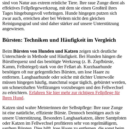
sind von Natur aus extrem reinliche Tiere. Ihre raue Zunge dient als
effektives Fellpflegewerkzeug, mit dem sie einen Großteil ihres
Tages hingebungsvoll verbringen. Hunde hingegen putzen sich
zwar auch, erreichen aber bei Weitem nicht den gleichen
Reinigungsgrad und sind daher stärker auf unsere Unterstützung
angewiesen.
Bürsten: Techniken und Häufigkeit im Vergleich
Beim
Bürsten von Hunden und Katzen
zeigen sich deutliche
Unterschiede in Methode und Häufigkeit. Bei Hunden hängen die
Bürstfrequenz und das benötigte Werkzeug (z. B. Zupfbürste,
Kamm, Fellstriegel) stark von der Fellart ab. Kurzhaarhunde
benötigen oft nur gelegentliches Bürsten, um lose Haare zu
entfernen. Langhaarhunde oder solche mit dichter Unterwolle
müssen hingegen häufig, manchmal sogar täglich, gebürstet werden,
um schmerzhaften Verfilzungen vorzubeugen und den Fellwechsel
zu erleichtern.
Erfahren Sie hier mehr zur richtigen Fellpflege für
Ihren Hund
.
Katzen sind wahre Meisterinnen der Selbstpflege: Ihre raue Zunge
ist eine natürliche, effiziente Bürste. Dennoch benötigen auch sie
unsere Unterstützung. Besonders Langhaarkatzen, ältere Samtpfoten
oder Katzen im Fellwechsel profitieren sehr von regelmäßigem,
sanftem Bürsten. Dies hilft, lose Haare zu entfernen, die sonst beim