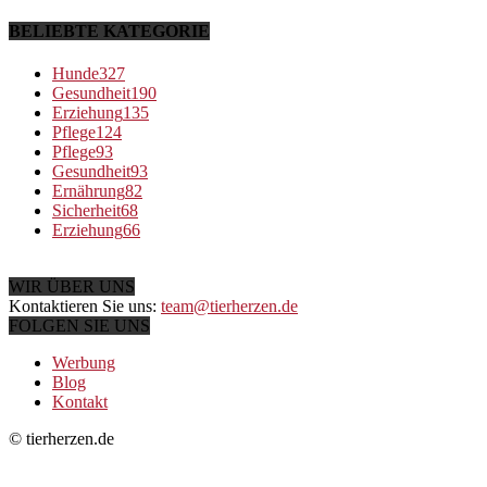
BELIEBTE KATEGORIE
Hunde
327
Gesundheit
190
Erziehung
135
Pflege
124
Pflege
93
Gesundheit
93
Ernährung
82
Sicherheit
68
Erziehung
66
WIR ÜBER UNS
Kontaktieren Sie uns:
team@tierherzen.de
FOLGEN SIE UNS
Werbung
Blog
Kontakt
© tierherzen.de