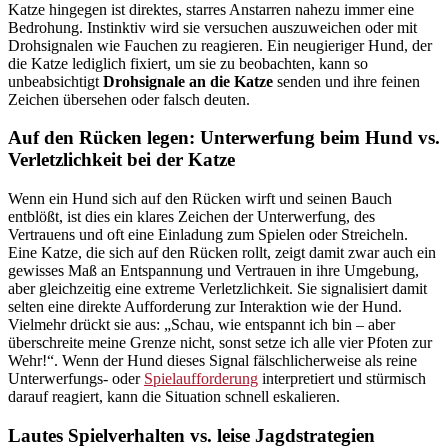
Katze hingegen ist direktes, starres Anstarren nahezu immer eine
Bedrohung. Instinktiv wird sie versuchen auszuweichen oder mit
Drohsignalen wie Fauchen zu reagieren. Ein neugieriger Hund, der
die Katze lediglich fixiert, um sie zu beobachten, kann so
unbeabsichtigt
Drohsignale an die Katze
senden und ihre feinen
Zeichen übersehen oder falsch deuten.
Auf den Rücken legen: Unterwerfung beim Hund vs.
Verletzlichkeit bei der Katze
Wenn ein Hund sich auf den Rücken wirft und seinen Bauch
entblößt, ist dies ein klares Zeichen der Unterwerfung, des
Vertrauens und oft eine Einladung zum Spielen oder Streicheln.
Eine Katze, die sich auf den Rücken rollt, zeigt damit zwar auch ein
gewisses Maß an Entspannung und Vertrauen in ihre Umgebung,
aber gleichzeitig eine extreme Verletzlichkeit. Sie signalisiert damit
selten eine direkte Aufforderung zur Interaktion wie der Hund.
Vielmehr drückt sie aus: „Schau, wie entspannt ich bin – aber
überschreite meine Grenze nicht, sonst setze ich alle vier Pfoten zur
Wehr!“. Wenn der Hund dieses Signal fälschlicherweise als reine
Unterwerfungs- oder
Spielaufforderung
interpretiert und stürmisch
darauf reagiert, kann die Situation schnell eskalieren.
Lautes Spielverhalten vs. leise Jagdstrategien