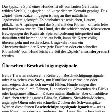
Das typische Spiel eines Hundes ist oft von lauten Geräuschen,
wilden Verfolgungsjagden und körperlichem Kontakt geprägt. Das
„Spiel“ einer Katze hingegen ist eng an ihre natürlichen
Jagdinstinkte geknüpft: Es beinhaltet Anschleichen, Lauern,
plötzliches Anspringen und das Spiel mit den Pfoten – oft sehr leise
und hochkonzentriert. Ein Hund, der die schleichenden, fokussierten
Bewegungen der Katze als Spielaufforderung interpretiert und
daraufhin wild losrennt oder laut bellt, kann die Katze völlig
überrumpeln und erschrecken. Umgekehrt kann ein
Abwehrverhalten der Katze (wie Fauchen oder ein schneller
Pfotenhieb) vom Hund leicht als Teil des „Spiels“
missinterpretiert
werden.
Übersehene Beschwichtigungssignale
Beide Tierarten nutzen eine Reihe von Beschwichtigungssignalen
oder Anzeichen von Stress, um Konflikte zu vermeiden oder
anzuzeigen, dass sie sich unwohl fühlen. Hunde zeigen dies
beispielsweise durch Gähnen, Lippenlecken, Abwenden des Blicks
oder langsames Blinzeln. Katzen nutzen ähnliche, aber oft subtilere
Anzeichen wie langsames Blinzeln, Gähnen, Sich-klein-Machen,
angelegte Ohren oder ein schnelles Zucken der Schwanzspitze.
Werden diese feinen
Beschwichtigungssignale ignoriert
– sei es
vom Menschen oder vom anderen Tier – kann dies zu Frustration