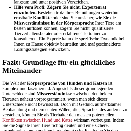
langsam und unter positiven Vorzeichen.
Hilfe vom Profi: Zögern Sie nicht, Expertenrat
einzuholen.
Bestehen trotz Ihrer Bemühungen weiterhin
ernsthafte
Konflikte
oder sind Sie unsicher, wie Sie die
Missverständnisse in der Körpersprache
Ihrer Tiere am
besten auflösen können, zögern Sie nicht, qualifizierte
Tierverhaltensberater oder erfahrene Tiertrainer zu
konsultieren. Ein Experte kann die spezifische Dynamik bei
Ihnen zu Hause objektiv beurteilen und maßgeschneiderte
Lösungsstrategien entwickeln.
Fazit: Grundlage für ein glückliches
Miteinander
Die Welt der
Körpersprache von Hunden und Katzen
ist
komplex und faszinierend. Angesichts dieser grundlegenden
Unterschiede sind
Missverständnisse
zwischen den beiden
Tierarten nahezu vorprogrammiert, wenn man sich dieser
Unterschiede nicht bewusst ist. Doch mit Geduld, aufmerksamer
Beobachtung und dem echten Willen, die „Sprache“ des anderen zu
verstehen, können Sie als Tierhalter den meisten potenziellen
Konflikten zwischen Hund und Katze
wirksam vorbeugen. Indem
Sie die Signale Ihrer Tiere richtig deuten und eine sichere,
respektvolle sowie positive Umgebung schaffen, legen Sie den