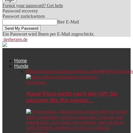
Forgot your password? Get help
Password recovery
Passwort zurücksetzen
Ihre E-Mail
Ein Passwort wird Ihnen per E-Mail zugeschickt.
tierherzen.de
Home
Hunde
Alle
Ernährung
Erziehung
Gesundheit
Pflege
Sicherh
Ernährung
Hund frisst nicht nach der OP: So
päppeln Sie ihn wieder…
Gesundheit